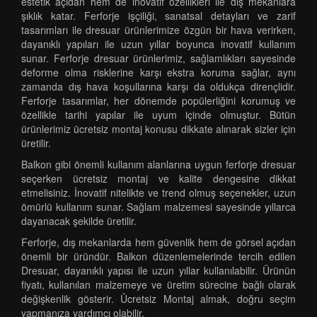
estetik açıdan hem de inovatif özellikleri ile dış mekanlara
şıklık katar. Ferforje işçiliği, sanatsal detayları ve zarif
tasarımları ile dresuar ürünlerimize özgün bir hava verirken,
dayanıklı yapıları ile uzun yıllar boyunca inovatif kullanım
sunar. Ferforje dresuar ürünlerimiz, sağlamlıkları sayesinde
deforme olma risklerine karşı ekstra koruma sağlar, aynı
zamanda dış hava koşullarına karşı da oldukça dirençlidir.
Ferforje tasarımlar, her dönemde popülerliğini korumuş ve
özellikle tarihi yapılar ile uyum içinde olmuştur. Bütün
ürünlerimiz ücretsiz montaj konusu dikkate alınarak sizler için
üretilir.
Balkon gibi önemli kullanım alanlarına uygun ferforje dresuar
seçerken ücretsiz montaj ve kalite dengesine dikkat
etmelisiniz. İnovatif nitelikte ve trend olmuş seçenekler, uzun
ömürlü kullanım sunar. Sağlam malzemesi sayesinde yıllarca
dayanacak şekilde üretilir.
Ferforje, dış mekanlarda hem güvenlik hem de görsel açıdan
önemli bir üründür. Balkon düzenlemelerinde tercih edilen
Dresuar, dayanıklı yapısı ile uzun yıllar kullanılabilir. Ürünün
fiyatı, kullanılan malzemeye ve üretim sürecine bağlı olarak
değişkenlik gösterir. Ücretsiz Montaj almak, doğru seçim
yapmanıza yardımcı olabilir.