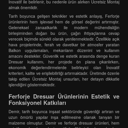
İnovatif ile belirlenir, bu nedenle ürün alırken Ücretsiz Montaj
almak önemlidir.
Tarih boyunca gelişen teknikler ve estetik anlayış, Ferforje
ürünlerinin hem işlevsel hem de görsel değerini artırmıştır.
Geleneksel zanaatkarlık ile modern mühendisliğin
birleşiminden doğan bu ürün, çağın ihtiyaçlarına cevap
verecek biçimde sürekli olarak yenilenmektedir. Özellikle açık
hava projelerinde, ferah ve davetkar bir atmosfer yaratan
Balkon uygulamaları, mekanların düzenini ve kullanım
amacını destekler. Güvenlik ve estetik arasında denge kuran
Dresuar kullanımı, her projede ön plana çıkarılırken,
ekonomik değerlendirmelerde belirleyici olan İnovatif
kriterleri, kalite ve erişilebilirliği artırmaktadır. Üretimde özenle
takip edilen Ücretsiz Montaj unsurları, her detayın dikkatle
işlendiğini göstermektedir.
Ferforje Dresuar Ürünlerinin Estetik ve
Fonksiyonel Katkıları
Demir, tarih boyunca inşaat sektöründe güvenliği artıran ve
uzun ömürlü yapılar inşa edilmesine olanak tanıyan bir
malzeme olmuştur. Demir ve ferforje dresuar ürünleri, hem