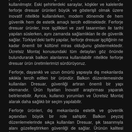
kullanılmıştır. Eski şehirlerdeki saraylar, köşkler ve kalelerde
ferforje dresuar ürünleri büyük ve gösterişli olmak üzere
inovatif nitelikte kullanılırken, modern dönemde de hem
güvenlik hem de estetik amaçlı tercih edilmektedir. Ferforje
dresuar ürünler, ince işçilikleri ve zarif tasarımları ile tarihi
yapıları süslerken, aynı zamanda sağlamlıkları ile de güvenlik
sağlar. Türkiye’deki tarihi yapılar, ferforje dresuar işçiliğinin ne
kadar önemli bir kültürel miras olduğunu göstermektedir.
Ücretsiz Montaj konusundaki tüm detayları göz önünde
bulundurarak balkon alanlarına kullanılabilir nitelikte ferforje
dresuar ürün üretimlerimizi sürdürüyoruz.
Ferforje, dayanıklı ve uzun ömürlü yapısıyla dış mekanlarda
sıklıkla tercih edilen bir üründür. Balkon düzenlemesinde
kullanılan Dresuar, güvenliği artıran önemli bir yapı
elemanıdır. Ürün fiyatları İnovatif araştırması yaparak
belirlenebilir. Ayrıca, kullanıcı yorumları ve Ücretsiz Montaj
alarak daha sağlıklı bir seçim yapılabilir.
Ferforje ürünleri, dış mekanlarda estetik ve güvenlik
açısından büyük bir role sahiptir. Balkon peyzaj
düzenlemelerinde sıkça kullanılan Dresuar, şık tasarımıyla
alanı güzelleştirirken güvenliği de sağlar. Ürünün kalitesi