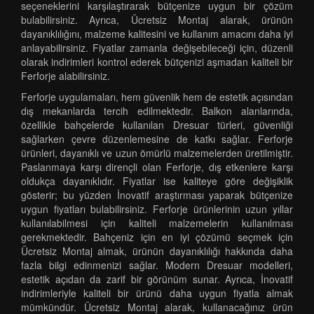
seçeneklerini karşılaştırarak bütçenize uygun bir çözüm
bulabilirsiniz. Ayrıca, Ücretsiz Montaj alarak, ürünün
dayanıklılığını, malzeme kalitesini ve kullanım amacını daha iyi
anlayabilirsiniz. Fiyatlar zamanla değişebileceği için, düzenli
olarak indirimleri kontrol ederek bütçenizi aşmadan kaliteli bir
Ferforje alabilirsiniz.
Ferforje uygulamaları, hem güvenlik hem de estetik açısından
dış mekanlarda tercih edilmektedir. Balkon alanlarında,
özellikle bahçelerde kullanılan Dresuar türleri, güvenliği
sağlarken çevre düzenlemesine de katkı sağlar. Ferforje
ürünleri, dayanıklı ve uzun ömürlü malzemelerden üretilmiştir.
Paslanmaya karşı dirençli olan Ferforje, dış etkenlere karşı
oldukça dayanıklıdır. Fiyatlar ise kaliteye göre değişiklik
gösterir; bu yüzden İnovatif araştırması yaparak bütçenize
uygun fiyatları bulabilirsiniz. Ferforje ürünlerinin uzun yıllar
kullanılabilmesi için kaliteli malzemelerin kullanılması
gerekmektedir. Bahçeniz için en iyi çözümü seçmek için
Ücretsiz Montaj almak, ürünün dayanıklılığı hakkında daha
fazla bilgi edinmenizi sağlar. Modern Dresuar modelleri,
estetik açıdan da zarif bir görünüm sunar. Ayrıca, İnovatif
indirimleriyle kaliteli bir ürünü daha uygun fiyatla almak
mümkündür. Ücretsiz Montaj alarak, kullanacağınız ürün