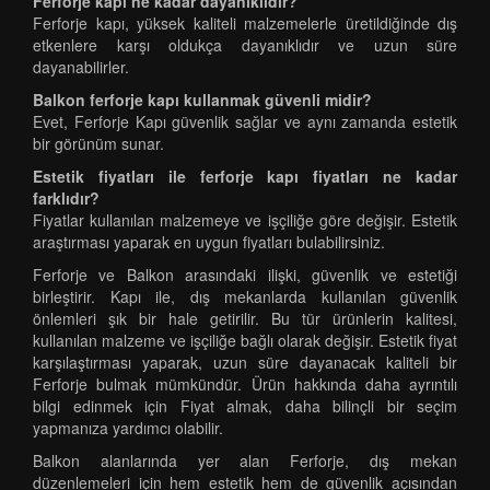
Ferforje kapı ne kadar dayanıklıdır?
Ferforje kapı, yüksek kaliteli malzemelerle üretildiğinde dış
etkenlere karşı oldukça dayanıklıdır ve uzun süre
dayanabilirler.
Balkon ferforje kapı kullanmak güvenli midir?
Evet, Ferforje Kapı güvenlik sağlar ve aynı zamanda estetik
bir görünüm sunar.
Estetik fiyatları ile ferforje kapı fiyatları ne kadar
farklıdır?
Fiyatlar kullanılan malzemeye ve işçiliğe göre değişir. Estetik
araştırması yaparak en uygun fiyatları bulabilirsiniz.
Ferforje ve Balkon arasındaki ilişki, güvenlik ve estetiği
birleştirir. Kapı ile, dış mekanlarda kullanılan güvenlik
önlemleri şık bir hale getirilir. Bu tür ürünlerin kalitesi,
kullanılan malzeme ve işçiliğe bağlı olarak değişir. Estetik fiyat
karşılaştırması yaparak, uzun süre dayanacak kaliteli bir
Ferforje bulmak mümkündür. Ürün hakkında daha ayrıntılı
bilgi edinmek için Fiyat almak, daha bilinçli bir seçim
yapmanıza yardımcı olabilir.
Balkon alanlarında yer alan Ferforje, dış mekan
düzenlemeleri için hem estetik hem de güvenlik açısından