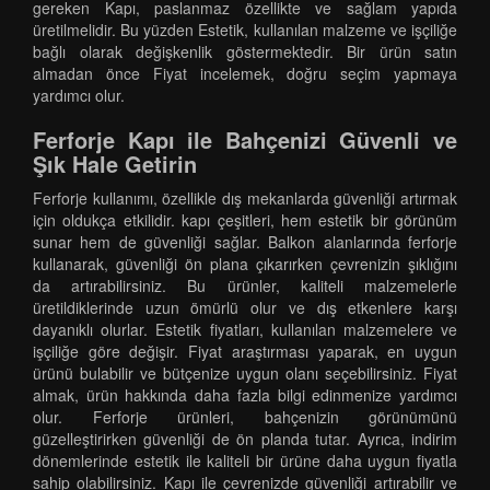
gereken Kapı, paslanmaz özellikte ve sağlam yapıda
üretilmelidir. Bu yüzden Estetik, kullanılan malzeme ve işçiliğe
bağlı olarak değişkenlik göstermektedir. Bir ürün satın
almadan önce Fiyat incelemek, doğru seçim yapmaya
yardımcı olur.
Ferforje Kapı ile Bahçenizi Güvenli ve
Şık Hale Getirin
Ferforje kullanımı, özellikle dış mekanlarda güvenliği artırmak
için oldukça etkilidir. kapı çeşitleri, hem estetik bir görünüm
sunar hem de güvenliği sağlar. Balkon alanlarında ferforje
kullanarak, güvenliği ön plana çıkarırken çevrenizin şıklığını
da artırabilirsiniz. Bu ürünler, kaliteli malzemelerle
üretildiklerinde uzun ömürlü olur ve dış etkenlere karşı
dayanıklı olurlar. Estetik fiyatları, kullanılan malzemelere ve
işçiliğe göre değişir. Fiyat araştırması yaparak, en uygun
ürünü bulabilir ve bütçenize uygun olanı seçebilirsiniz. Fiyat
almak, ürün hakkında daha fazla bilgi edinmenize yardımcı
olur. Ferforje ürünleri, bahçenizin görünümünü
güzelleştirirken güvenliği de ön planda tutar. Ayrıca, indirim
dönemlerinde estetik ile kaliteli bir ürüne daha uygun fiyatla
sahip olabilirsiniz. Kapı ile çevrenizde güvenliği artırabilir ve