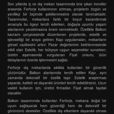
Son yıllarda iç ve dış mekan tasarımında öne çıkan trendler
arasında Ferforje kullanımının artması, projelerin özgün ve
yenilikçi bir biçimde şekillenmesine olanak tanımaktadır.
Tasarımcılar, mekanlara farklı bir boyut kazandırmak
amacıyla bu ögeyi tercih ederken, doğayla uyumlu yaşam
alanlarının yaratılmasına önem vermektedir. Özellikle Balkon
kavramı çerçevesinde düzenlenen projelerde, estetik ve
işlevselliği bir araya getiren Kapı uygulamaları, mekanların
görsel cazibesini artırır. Pazar değerlerinin belirlenmesinde
etkili olan Estetik, her bütçeye uygun seçenekler sunarken;
üretim aşamasında vurgulanan Fiyat unsuru, ürün
detaylarının özenle işlenmesini sağlar.
Ferforje dış mekanlarda sıklıkla kullanılan bir güvenlik
çözümüdür. Balkon alanlarında tercih edilen Kapı, aynı
zamanda dekoratif bir özellik taşır. Estetik araştırması
yaparak, kaliteli ve dayanıklı ürünleri tercih edebilirsiniz. Uzun
vadeli kullanım için, üretici firmadan Fiyat almak faydalı
olacaktır.
Balkon tasarımında kullanılan Ferforje, mekana doğal bir
uyum sağlayarak hem güvenliği hem de dekoratif bir
görünümü destekler. Özellikle dış etkenlere dayanıklı olması