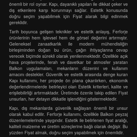
önemli bir rol oynar. Kapı, dayanıklı yapıları ile dikkat çeker ve
dış etkenlere karşı korunmayı sağlar. Estetik konusunda
doğru seçim yapabilmek için Fiyat alarak bilgi edinmek
gereklidir.
Tarih boyunca gelişen teknikler ve estetik anlayış, Ferforje
ürünlerinin hem işlevsel hem de görsel değerini artırmıştır.
Geleneksel zanaatkarlık ile modern mühendisliğin
birleşiminden doğan bu ürün, çağın ihtiyaçlarına cevap
verecek biçimde sürekli olarak yenilenmektedir. Özellikle açık
hava projelerinde, ferah ve davetkar bir atmosfer yaratan
Balkon uygulamaları, mekanların düzenini ve kullanım
amacını destekler. Güvenlik ve estetik arasında denge kuran
Kapı kullanımı, her projede ön plana çıkarılırken, ekonomik
değerlendirmelerde belirleyici olan Estetik kriterleri, kalite ve
erişilebilirliği artırmaktadır. Üretimde özenle takip edilen Fiyat
unsurları, her detayın dikkatle işlendiğini göstermektedir.
Kapı, dış mekanlarda güvenlik sağlayan önemli bir unsur
olarak kabul edilir. Ferforje kullanımı, özellikle Balkon peyzaj
düzenlemelerinde yaygındır. Estetik ile belirlenen fiyat aralığı,
kaliteli malzeme ve üretim süreçlerine bağlı olarak değişir. Bu
yüzden Fiyat almak, doğru seçim yapabilmek için önemlidir.