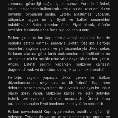
zamanda güvenliği sağlamış olursunuz. Ferforje ürünleri,
kaliteli malzemeler kullanılarak üretilir, bu da uzun ömürlü ve
dayanıklı olmalarını sağlar. Estetik araştırması yaparak,
bütçenize uygun en iyi fiyatlı ve kaliteli seçenekleri
bulabilirsiniz. Satın almadan önce Fiyat alarak, ürünün
özellikleri hakkında daha fazla bilgi edinebilirsiniz.
Balkon için kullanılan Kapı, hem güvenliği sağlamak hem de
mekana estetik katmak amacıyla üretilir. Özellikle Ferforje
modelleri, sağlam yapıları ve şık tasarımlarıyla dikkat çeker.
Kullanım alanına göre farklı malzemelerden üretilebilen bu
ürünler, kaliteli bir işçilikle uzun yıllar dayanıklılığını koruyabilir.
Ancak, Estetik seçimi yaparken malzeme kalitesini
değerlendirmek ve üreticiden detaylı Fiyat almak önemlidir.
Ferforje, sağlam yapısıyla dikkat çeken ve Balkon
düzenlemelerinde sıkça kullanılan bir üründür. Kapı, hem
dekoratif bir tamamlayıcı hem de güvenlik sağlayıcı bir unsur
olarak görev yapar. Malzeme kalitesi ve işçilik detayları
Estetik belirleyen en önemli unsurlardır. Üretici firma
tarafından sunulan Fiyat incelenerek en iyi ürün seçilebilir.
Balkon çevresindeki Kapı uygulamaları, estetik ve güvenliği
birleştirir. Ferforje ile yapılan düzenlemeler, uzun ömürlü ve