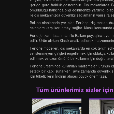
işçiliğe göre farklılık gösterebilir. Dış mekanlarda
ömürlülüğü hakkında bilgi edinmenize yardımcı olabilir
ile dış mekanınızda güvenliği sağlamanın yanı sıra est
Balkon alanlarında yer alan Ferforje, dış mekan düze
etkenlere karşı korunmayı sağlar. Klasik konusunda d
Ferforje, zarif tasarımları ile Balkon peyzajına uyu
edilir. Ürün alırken Klasik analiz edilerek malzemenin
Ferforje modelleri, dış mekanlarda en çok tercih edile
ve istenmeyen girişleri engellemek için oldukça kullan
edinmek ve uzun ömürlü bir kullanım için doğru terc
Ferforje üretiminde kullanılan malzemeler, ürünün kal
estetik bir katkı sunarken, aynı zamanda güvenlik sa
için tüketicilerin İndirim alması büyük önem taşır.
Tüm ürünlerimiz sizler için