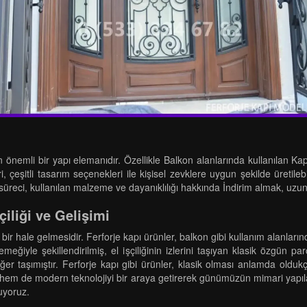
an önemli bir yapı elemanıdır. Özellikle Balkon alanlarında kullanılan 
, çeşitli tasarım seçenekleri ile kişisel zevklere uygun şekilde üretilebi
üreci, kullanılan malzeme ve dayanıklılığı hakkında İndirim almak, uzun
çiliği ve Gelişimi
tik bir hale gelmesidir. Ferforje kapı ürünler, balkon gibi kullanım alanlar
meğiyle şekillendirilmiş, el işçiliğinin izlerini taşıyan klasik özgün p
ğer taşımıştır. Ferforje kapı gibi ürünler, klasik olması anlamda olduk
nı hem de modern teknolojiyi bir araya getirerek günümüzün mimari yapıla
uyoruz.