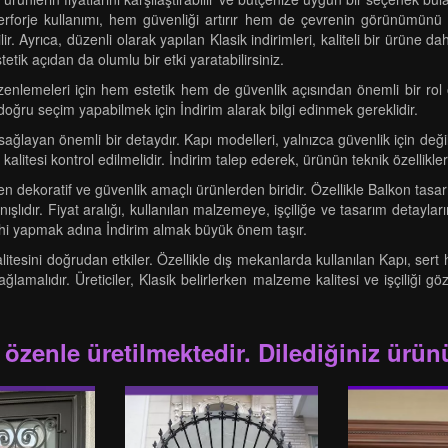
 Ferforje kullanımı, hem güvenliği artırır hem de çevrenin görünümünü 
. Ayrıca, düzenli olarak yapılan Klasik indirimleri, kaliteli bir ürüne d
etik açıdan da olumlu bir etki yaratabilirsiniz.
nlemeleri için hem estetik hem de güvenlik açısından önemli bir rol oy
oğru seçim yapabilmek için İndirim alarak bilgi edinmek gereklidir.
m sağlayan önemli bir detaydır. Kapı modelleri, yalnızca güvenlik için d
 kalitesi kontrol edilmelidir. İndirim talep ederek, ürünün teknik özelli
n dekoratif ve güvenlik amaçlı ürünlerden biridir. Özellikle Balkon tasar
ışlıdır. Fiyat aralığı, kullanılan malzemeye, işçiliğe ve tasarım detayları
ihi yapmak adına İndirim almak büyük önem taşır.
itesini doğrudan etkiler. Özellikle dış mekanlarda kullanılan Kapı, sert 
ğlamalıdır. Üreticiler, Klasik belirlerken malzeme kalitesi ve işçiliğ
 özenle üretilmektedir. Dilediğiniz ürünü