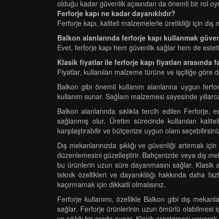
olduğu kadar güvenlik açısından da önemli bir rol oy
Ferforje kapı ne kadar dayanıklıdır?
Ferforje kapı, kaliteli malzemelerle üretildiği için dı
Balkon alanlarında ferforje kapı kullanmak güven
Evet, ferforje kapı hem güvenlik sağlar hem de estet
Klasik fiyatlar ile ferforje kapı fiyatları arasında 
Fiyatlar, kullanılan malzeme türüne ve işçiliğe göre de
Balkon gibi önemli kullanım alanlarına uygun ferfo
kullanım sunar. Sağlam malzemesi sayesinde yıllarca 
Balkon alanlarında sıklıkla tercih edilen Ferforje,
sağlanmış olur. Üretim sürecinde kullanılan kalite
karşılaştırabilir ve bütçenize uygun olanı seçebilirsi
Dış mekanlarınızda şıklığı ve güvenliği artırmak için
düzenlemesini güzelleştirir. Bahçenizde veya dış meka
bu ürünlerin uzun süre dayanmasını sağlar. Klasik a
teknik özellikleri ve dayanıklılığı hakkında daha faz
kaçırmamak için dikkatli olmalısınız.
Ferforje kullanımı, özellikle Balkon gibi dış mekanla
sağlar. Ferforje ürünlerinin uzun ömürlü olabilmesi i
ve şıklığı bir arada sunar. Klasik araştırması yaparak, 