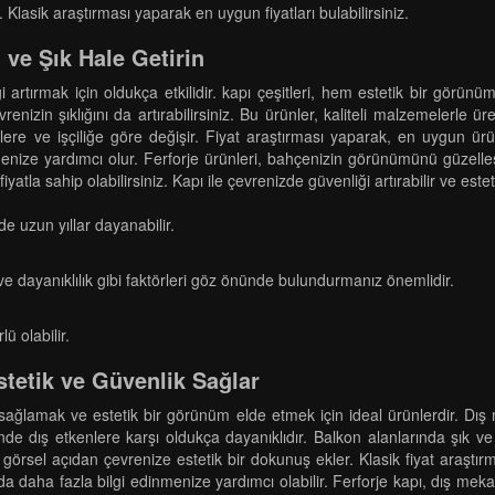
 Klasik araştırması yaparak en uygun fiyatları bulabilirsiniz.
 ve Şık Hale Getirin
ği artırmak için oldukça etkilidir. kapı çeşitleri, hem estetik bir görü
renizin şıklığını da artırabilirsiniz. Bu ürünler, kaliteli malzemelerle ü
melere ve işçiliğe göre değişir. Fiyat araştırması yaparak, en uygun ür
nize yardımcı olur. Ferforje ürünleri, bahçenizin görünümünü güzelleşt
yatla sahip olabilirsiniz. Kapı ile çevrenizde güvenliği artırabilir ve este
de uzun yıllar dayanabilir.
ve dayanıklılık gibi faktörleri göz önünde bulundurmanız önemlidir.
ü olabilir.
stetik ve Güvenlik Sağlar
i sağlamak ve estetik bir görünüm elde etmek için ideal ürünlerdir. Dış 
nde dış etkenlere karşı oldukça dayanıklıdır. Balkon alanlarında şık ve
 görsel açıdan çevrenize estetik bir dokunuş ekler. Klasik fiyat araştı
nda daha fazla bilgi edinmenize yardımcı olabilir. Ferforje kapı, dış me