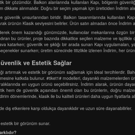
etik bir çözümdür. Balkon alanlarında kullanılan Kapı, bölgenin güvenl
rım dikkate alınmalıdır. Doğru bir seçim yapmak için üreticiden İndirim alı
 güvenlik unsurlarından biridir. Balkon tasarımlarında kullanılan Kap
arak ürünün Klasik seviyesini belirler. Ürün satın almadan önce İndirim a
giderek önem kazandığı günümüzde, kullanıcılar mekanlarına özgün bir
ındıran bu ürünler, proje bazında dikkatlice seçilen malzeme ve işçilikle d
hava katarken; güvenlik ve şıklığı bir arada sunan Kapı uygulamaları, ya
eçenekler sunarken; üretim sürecinde titizlikle izlenen İndirim, her ürün
üvenlik ve Estetik Sağlar
nliği artırmak ve estetik bir görünüm sağlamak için ideal tercihlerdir. 
ine katkıda bulunur. #tiket1# modelleri, dayanıklı malzemelerden üreti
aralıklarında en uygun ürünü seçebilirsiniz. İndirim alarak, ürünün daya
k hem de güvenlik açısından önemli olan bu ürünlerin, doğru malzemel
İndirim dönemlerinde, klasik ile bu kaliteli ürünleri daha uygun fiyatlar
nde dış etkenlere karşı oldukça dayanıklıdır ve uzun süre dayanabilirler.
 estetik bir görünüm sunar.
farklıdır?