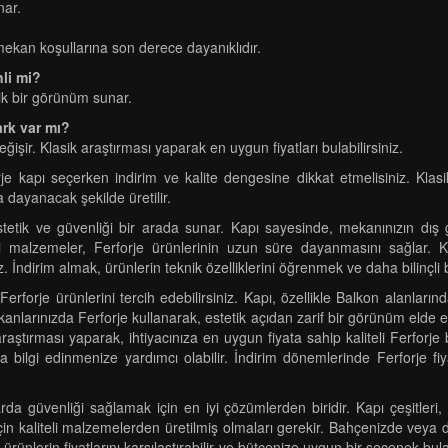
nar.
ş mekan koşullarına son derece dayanıklıdır.
li mi?
ik bir görünüm sunar.
fark var mı?
ğişir. Klasik araştırması yaparak en uygun fiyatları bulabilirsiniz.
rje kapı seçerken indirim ve kalite dengesine dikkat etmelisiniz. Klas
dayanacak şekilde üretilir.
 estetik ve güvenliği bir arada sunar. Kapı sayesinde, mekanınızın dış
li malzemeler, Ferforje ürünlerinin uzun süre dayanmasını sağlar. Kla
niz. İndirim almak, ürünlerin teknik özelliklerini öğrenmek ve daha bilinç
 Ferforje ürünlerini tercih edebilirsiniz. Kapı, özellikle Balkon alanla
nlarınızda Ferforje kullanarak, estetik açıdan zarif bir görünüm elde ede
raştırması yaparak, ihtiyacınıza en uygun fiyata sahip kaliteli Ferfor
la bilgi edinmenize yardımcı olabilir. İndirim dönemlerinde Ferforje fi
rda güvenliği sağlamak için en iyi çözümlerden biridir. Kapı çeşitleri, d
çin kaliteli malzemelerden üretilmiş olmaları gerekir. Bahçenizde veya 
ürünlerin fiyatlarını karşılaştırabilir ve bütçenize uygun bir seçenek bula