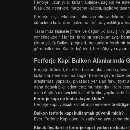
Ferforje, uzun yıllar kullanılabilecek sağlam ve est
Klasik belirlenirken, malzeme kalitesi, işçilik ve tasa
Ferforje, dış mekanların olmazsa olmaz dekoratif ve
sürecinde kullanılan malzeme türü, dayanıklılığı artır
Tasarımda kişiselleştirme ve özgünlük arayışının 
yönelmektedir. Her biri farklı bir estetik anlayışı bar
plana çıktığı Balkon projeleri, mekanlara ferah bir 
göre belirlenen Klasik değerleri, her bütçeye uygun s
Ferforje Kapı Balkon Alanlarında G
Ferforje ürünleri, özellikle balkon alanlarında güve
kullanımı, hem koruma sağlar hem de çevre düzenlemes
araştırması yaparak, piyasada yer alan farklı fiyat 
daha detaylı bilgi edinmeniz mümkündür. Hem esteti
uzun ömürlü olması için kaliteli üretim yapılmalıdır. 
Ferforje kapı ne kadar dayanıklıdır?
Ferforje kapı, yüksek kaliteli malzemelerle üretildiği
Balkon ferforje kapı kullanmak güvenli midir?
Evet, Ferforje Kapı güvenlik sağlar ve aynı zamanda
Klasik fiyatları ile ferforje kapı fiyatları ne kadar 