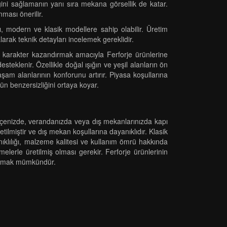
iğini sağlamanın yanı sıra mekana görsellik de katar.
nması önerilir.
ı, modern ve klasik modellere sahip olabilir. Üretim
larak teknik detayları incelemek gereklidir.
 karakter kazandırmak amacıyla Ferforje ürünlerine
esteklenir. Özellikle doğal ışığın ve yeşil alanların ön
şam alanlarının konforunu artırır. Piyasa koşullarına
ün benzersizliğini ortaya koyar.
Bahçenizde, verandanızda veya dış mekanlarınızda kapı
lmiştir ve dış mekan koşullarına dayanıklıdır. Klasik
nıklılığı, malzeme kalitesi ve kullanım ömrü hakkında
erle üretilmiş olması gerekir. Ferforje ürünlerinin
la almak mümkündür.