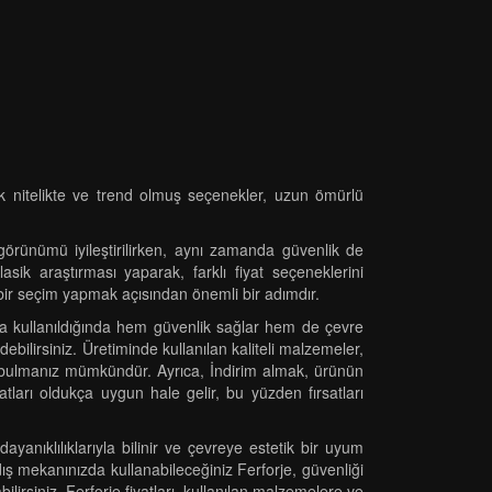
ik nitelikte ve trend olmuş seçenekler, uzun ömürlü
 görünümü iyileştirilirken, aynı zamanda güvenlik de
sik araştırması yaparak, farklı fiyat seçeneklerini
li bir seçim yapmak açısından önemli bir adımdır.
rında kullanıldığında hem güvenlik sağlar hem de çevre
bilirsiniz. Üretiminde kullanılan kaliteli malzemeler,
je bulmanız mümkündür. Ayrıca, İndirim almak, ürünün
yatları oldukça uygun hale gelir, bu yüzden fırsatları
ayanıklılıklarıyla bilinir ve çevreye estetik bir uyum
dış mekanınızda kullanabileceğiniz Ferforje, güvenliği
bilirsiniz. Ferforje fiyatları, kullanılan malzemelere ve