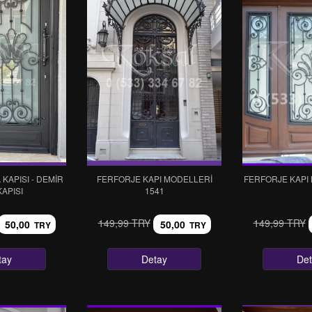
KAPISI - DEMİR
FERFORJE KAPI MODELLERI
FERFORJE KAPI
KAPISI
1541
149,99 TRY
149,99 TRY
50,00
50,00
TRY
TRY
tay
Detay
De