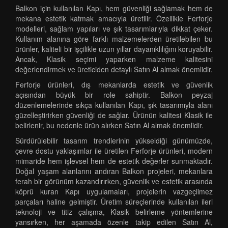
Balkon için kullanılan Kapı, hem güvenliği sağlamak hem de
mekana estetik katmak amacıyla üretilir. Özellikle Ferforje
modelleri, sağlam yapıları ve şık tasarımlarıyla dikkat çeker.
Kullanım alanına göre farklı malzemelerden üretilebilen bu
ürünler, kaliteli bir işçilikle uzun yıllar dayanıklılığını koruyabilir.
Ancak, Klasik seçimi yaparken malzeme kalitesini
değerlendirmek ve üreticiden detaylı Satın Al almak önemlidir.
Ferforje ürünleri, dış mekanlarda estetik ve güvenlik
açısından büyük bir role sahiptir. Balkon peyzaj
düzenlemelerinde sıkça kullanılan Kapı, şık tasarımıyla alanı
güzelleştirirken güvenliği de sağlar. Ürünün kalitesi Klasik ile
belirlenir, bu nedenle ürün alırken Satın Al almak önemlidir.
Sürdürülebilir tasarım trendlerinin yükseldiği günümüzde,
çevre dostu yaklaşımlar ile üretilen Ferforje ürünleri, modern
mimaride hem işlevsel hem de estetik değerler sunmaktadır.
Doğal yaşam alanlarını andıran Balkon projeleri, mekanlara
ferah bir görünüm kazandırırken, güvenlik ve estetik arasında
köprü kuran Kapı uygulamaları, projelerin vazgeçilmez
parçaları haline gelmiştir. Üretim süreçlerinde kullanılan ileri
teknoloji ve titiz çalışma, Klasik belirleme yöntemlerine
yansırken, her aşamada özenle takip edilen Satın Al,