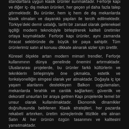
standartlara uygun klasik ürünler sunmaktadır. Ferforje kapı
ve diğer iç- dış mekan ürünleri, her geçen yıl daha fazla talep
görmektedir. Bu ürünler, hem iç hem de dış mekanlarda
klasik olmaları ve dayanıklı yapıları ile tercih edilmektedir.
Türkiye’deki demir ustalığı, tarihi bir zanaat olarak geleneksel
işçiliği modern teknolojiyle birleştirerek kaliteli üretimler
ortaya koymaktadır. Ferforje kapı ürünler, aynı zamanda
ihracat sektöründe de büyük bir paya sahiptir. Tüm
ürünlerimiz satın al konusu dikkate alınarak sizler için üretilir.
Küresel ölçekte artan modern mimari trendler, Ferforje
kullanımının dünya genelinde önemini artırmaktadır.
Uluslararası projelerde, bu ürünler farklı kültürlerin ve
tekniklerin birleşimiyle öne çıkmakta, estetik ve
fonksiyonelliğin simgesi olarak yer almaktadır. Doğayla iç içe
yaşam alanlarını destekleyen Balkon uygulamaları,
mekanlarda ferahlık ve canlılık sağlarken; güvenlik ve
dekoratif unsurları bir araya getiren Kapı projelerde temel bir
unsur olarak kullanılmaktadır. Ekonomik dinamikler
doğrultusunda belirlenen Klasik stratejileri, her pazarda
rekabeti artırırken, üretim süreçlerinde titizlikle ele alınan
Satın Al her ürünün özgün tasarımını ve kalitesini
yansıtmaktadır.