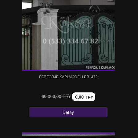
FERFORJE KAPI MODELLERI 472
60.000,00 TRY
0,00
TRY
Detay