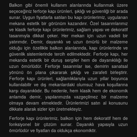
Balkon gibi önemli kullanım alanlarında kullanmak üzere
seçeceğiniz ferforje kapı ürünleri, şıklığı ve güvenliği bir arada
sunar. Uygun fiyatlarla satılan bu kapı ürünlerimiz, uygulanan
mekana estetik bir görünüm kazandırır. Özel tasarımlarımız
ve klasik ferforje kapı ürünlerimiz, sağlam yapısı ve dekoratif
tasarımıyla dikkat çeker. Her mekan için uzun vadeli bir
yatırımdır. Demir, dayanıklı ve uzun ömürlü bir malzeme
olduğu için özellikle balkon alanlarında, kapı ürünlerinde ve
güvenlik sistemlerinde tercih edilmektedir. Ferforje kapı, her
mekanda estetik bir duruş sergiler hem de dayanıklılığı ile
uzun ömürlüdür. Ferforje tasarımlar ise, demirin sanatsal
yönünü ön plana çıkararak şıklığı ve zarafeti birleştirir.
Ferforje kapı ürünleri, sağlamlıklarıyla uzun yıllar boyunca
kullanılabilir ve dış mekanlardaki olumsuz hava koşullarına
karşı dayanıklıdır. Bu nedenle, hem klasik hem de ekonomik
anlamda demir, yapılarımızda vazgeçilmez bir malzeme
olmaya devam etmektedir. Ürünlerimizi satın al konusunu
dikkate alarak sizler için üretmekteyiz.
Ferforje kapı ürünlerimiz, balkon için hem dekoratif hem de
fonksiyonel bir çözüm sunar. Dayanıklı yapısıyla uzun
ömürlüdür ve fiyatları da oldukça ekonomiktir.