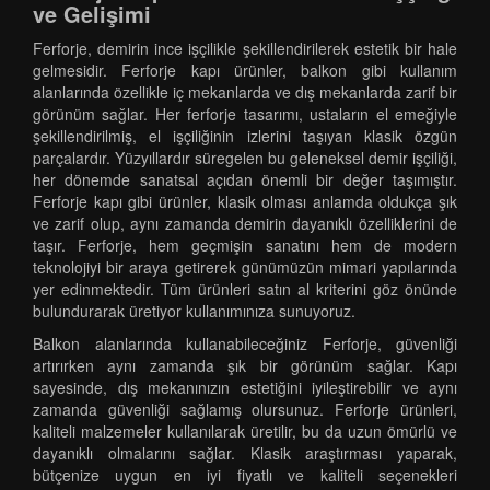
ve Gelişimi
Ferforje, demirin ince işçilikle şekillendirilerek estetik bir hale
gelmesidir. Ferforje kapı ürünler, balkon gibi kullanım
alanlarında özellikle iç mekanlarda ve dış mekanlarda zarif bir
görünüm sağlar. Her ferforje tasarımı, ustaların el emeğiyle
şekillendirilmiş, el işçiliğinin izlerini taşıyan klasik özgün
parçalardır. Yüzyıllardır süregelen bu geleneksel demir işçiliği,
her dönemde sanatsal açıdan önemli bir değer taşımıştır.
Ferforje kapı gibi ürünler, klasik olması anlamda oldukça şık
ve zarif olup, aynı zamanda demirin dayanıklı özelliklerini de
taşır. Ferforje, hem geçmişin sanatını hem de modern
teknolojiyi bir araya getirerek günümüzün mimari yapılarında
yer edinmektedir. Tüm ürünleri satın al kriterini göz önünde
bulundurarak üretiyor kullanımınıza sunuyoruz.
Balkon alanlarında kullanabileceğiniz Ferforje, güvenliği
artırırken aynı zamanda şık bir görünüm sağlar. Kapı
sayesinde, dış mekanınızın estetiğini iyileştirebilir ve aynı
zamanda güvenliği sağlamış olursunuz. Ferforje ürünleri,
kaliteli malzemeler kullanılarak üretilir, bu da uzun ömürlü ve
dayanıklı olmalarını sağlar. Klasik araştırması yaparak,
bütçenize uygun en iyi fiyatlı ve kaliteli seçenekleri