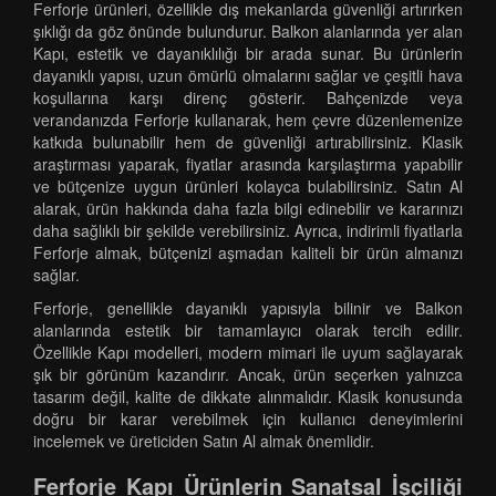
Ferforje ürünleri, özellikle dış mekanlarda güvenliği artırırken
şıklığı da göz önünde bulundurur. Balkon alanlarında yer alan
Kapı, estetik ve dayanıklılığı bir arada sunar. Bu ürünlerin
dayanıklı yapısı, uzun ömürlü olmalarını sağlar ve çeşitli hava
koşullarına karşı direnç gösterir. Bahçenizde veya
verandanızda Ferforje kullanarak, hem çevre düzenlemenize
katkıda bulunabilir hem de güvenliği artırabilirsiniz. Klasik
araştırması yaparak, fiyatlar arasında karşılaştırma yapabilir
ve bütçenize uygun ürünleri kolayca bulabilirsiniz. Satın Al
alarak, ürün hakkında daha fazla bilgi edinebilir ve kararınızı
daha sağlıklı bir şekilde verebilirsiniz. Ayrıca, indirimli fiyatlarla
Ferforje almak, bütçenizi aşmadan kaliteli bir ürün almanızı
sağlar.
Ferforje, genellikle dayanıklı yapısıyla bilinir ve Balkon
alanlarında estetik bir tamamlayıcı olarak tercih edilir.
Özellikle Kapı modelleri, modern mimari ile uyum sağlayarak
şık bir görünüm kazandırır. Ancak, ürün seçerken yalnızca
tasarım değil, kalite de dikkate alınmalıdır. Klasik konusunda
doğru bir karar verebilmek için kullanıcı deneyimlerini
incelemek ve üreticiden Satın Al almak önemlidir.
Ferforje Kapı Ürünlerin Sanatsal İşçiliği