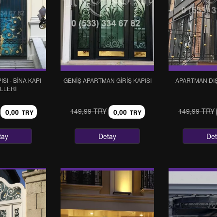
ISI - BİNA KAPI
GENIŞ APARTMAN GIRIŞ KAPISI
APARTMAN DIŞ 
LLERİ
149,99 TRY
149,99 TRY
0,00
0,00
TRY
TRY
tay
Detay
De