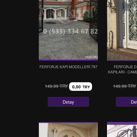
FERFORJE KAPI MODELLERI 787
FERFORJE D
KAPILARI - CAM
149,99 TRY
149,99 TRY
0,00
TRY
Detay
De