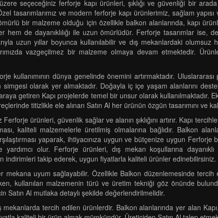
ere seçeceğiniz ferforje kapı ürünleri, şıklığı ve güvenliği bir arada
el tasarımlarımız ve modern ferforje kapı ürünlerimiz, sağlam yapısı v
 ömürlü bir malzeme olduğu için özellikle balkon alanlarında, kapı ürünl
er hem de dayanıklılığı ile uzun ömürlüdür. Ferforje tasarımlar ise, d
ıklarıyla uzun yıllar boyunca kullanılabilir ve dış mekanlardaki olumsu
ızda vazgeçilmez bir malzeme olmaya devam etmektedir. Ürünlerim
je kullanımının dünya genelinde önemini artırmaktadır. Uluslararası pro
ğin simgesi olarak yer almaktadır. Doğayla iç içe yaşam alanlarını des
ir araya getiren Kapı projelerde temel bir unsur olarak kullanılmaktadı
reçlerinde titizlikle ele alınan Satın Al her ürünün özgün tasarımını ve ka
erforje ürünleri, güvenlik sağlar ve alanın şıklığını artırır. Kapı terci
sı, kaliteli malzemelerle üretilmiş olmalarına bağlıdır. Balkon alanl
arşılaştırması yaparak, ihtiyacınıza uygun ve bütçenize uygun Ferforje bu
e yardımcı olur. Ferforje ürünleri, dış mekan koşullarına dayanıklı
indirimleri takip ederek, uygun fiyatlarla kaliteli ürünler edinebilirsiniz.
her mekana uyum sağlayabilir. Özellikle Balkon düzenlemesinde tercih
rken, kullanılan malzemenin türü ve üretim tekniği göz önünde bulundu
n Satın Al mutlaka detaylı şekilde değerlendirilmelidir.
e dış mekanlarda tercih edilen ürünlerdir. Balkon alanlarında yer alan K
fiyatla kaliteli bir ürün almak mümkündür. Üreticiden Satın Al talep et