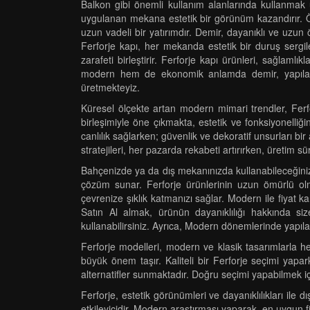
Balkon gibi önemli kullanım alanlarında kullanmak üz
uygulanan mekana estetik bir görünüm kazandırır. Öz
uzun vadeli bir yatırımdır. Demir, dayanıklı ve uzun
Ferforje kapı, her mekanda estetik bir duruş sergil
zarafeti birleştirir. Ferforje kapı ürünleri, sağlaml
modern hem de ekonomik anlamda demir, yapılarım
üretmekteyiz.
Küresel ölçekte artan modern mimari trendler, Ferfor
birleşimiyle öne çıkmakta, estetik ve fonksiyonelli
canlılık sağlarken; güvenlik ve dekoratif unsurları b
stratejileri, her pazarda rekabeti artırırken, üretim sü
Bahçenizde ya da dış mekanınızda kullanabileceğiniz F
çözüm sunar. Ferforje ürünlerinin uzun ömürlü olma
çevrenize şıklık katmanızı sağlar. Modern ile fiyat k
Satın Al almak, ürünün dayanıklılığı hakkında siz
kullanabilirsiniz. Ayrıca, Modern dönemlerinde yapılan 
Ferforje modelleri, modern ve klasik tasarımlarla 
büyük önem taşır. Kaliteli bir Ferforje seçimi yapa
alternatifler sunmaktadır. Doğru seçimi yapabilmek içi
Ferforje, estetik görünümleri ve dayanıklılıkları il
etkileyicidir. Modern araştırması yaparak, en uygun 