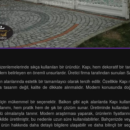
zenlemelerinde sıkça kullanılan bir üründür. Kapı, hem dekoratif bir t
ern belirleyen en önemli unsurlardır. Üretici firma tarafından sunulan Sat
lkon alanlarında estetik bir tamamlayıcı olarak tercih edilir. Özellikle Ka
tasarım değil, kalite de dikkate alınmalıdır. Modern konusunda doğr
k için mükemmel bir seçenektir. Balkon gibi açık alanlarda Kapı kulla
lanımı, hem pratik hem de şık bir çözüm sunar. Üretiminde kullanılan 
ü olmalarıyla tanınır. Modern araştırması yaparak, ürünlerin fiyatlarını 
kilde üretilmiştir, bu nedenle uzun süre kullanılabilirler. Bahçenizde ve
 ürün hakkında daha detaylı bilgilere ulaşabilir ve daha bilinçli bir s