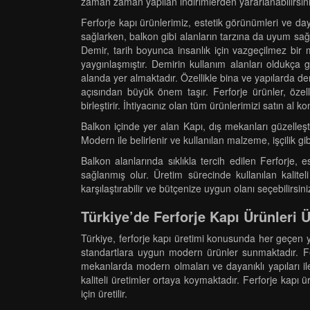
zaman zaman yapılan indirimlerden yararlanabilirsini
Ferforje kapı ürünlerimiz, estetik görünümleri ve daya
sağlarken, balkon gibi alanların tarzına da uyum sa
Demir, tarih boyunca insanlık için vazgeçilmez bi
yaygınlaşmıştır. Demirin kullanım alanları oldukça
alanda yer almaktadır. Özellikle bina ve yapılarda de
açısından büyük önem taşır. Ferforje ürünler, özell
birleştirir. İhtiyacınız olan tüm ürünlerimizi satın al
Balkon içinde yer alan Kapı, dış mekanları güzelleştir
Modern ile belirlenir ve kullanılan malzeme, işçilik gi
Balkon alanlarında sıklıkla tercih edilen Ferforje,
sağlanmış olur. Üretim sürecinde kullanılan kalite
karşılaştırabilir ve bütçenize uygun olanı seçebilirsi
Türkiye’de Ferforje Kapı Ürünleri 
Türkiye, ferforje kapı üretimi konusunda her geçen yı
standartlara uygun modern ürünler sunmaktadır. Fe
mekanlarda modern olmaları ve dayanıklı yapıları ile 
kaliteli üretimler ortaya koymaktadır. Ferforje kapı
için üretilir.