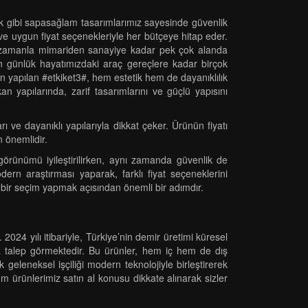
Çelik gibi sapasağlam tasarımlarımız sayesinde güvenlik
e uygun fiyat seçenekleriyle her bütçeye hitap eder.
ve zamanla mimariden sanayiye kadar pek çok alanda
en günlük hayatımızdaki araç gereçlere kadar birçok
en yapılan #etkiket3#, hem estetik hem de dayanıklılık
n yapılarında, zarif tasarımlarını ve güçlü yapısını
rı ve dayanıklı yapılarıyla dikkat çeker. Ürünün fiyatı
n önemlidir.
 görünümü iyileştirilirken, aynı zamanda güvenlik de
ern araştırması yaparak, farklı fiyat seçeneklerini
çli bir seçim yapmak açısından önemli bir adımdır.
024 yılı itibariyle, Türkiye’nin demir üretimi küresel
a talep görmektedir. Bu ürünler, hem iç hem de dış
 geleneksel işçiliği modern teknolojiyle birleştirerek
m ürünlerimiz satın al konusu dikkate alınarak sizler