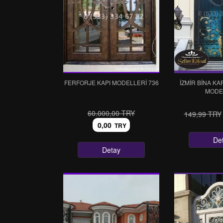
FERFORJE KAPI MODELLERI 736
İZMİR BİNA KAP
MODE
60.000,00 TRY
149,99 TRY
0,00
TRY
De
Detay