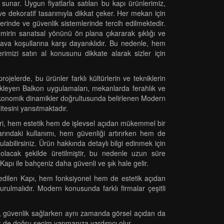
 sunar. Uygun fiyatlarla satılan bu kapı ürünlerimiz,
e dekoratif tasarımıyla dikkat çeker. Her mekan için
erinde ve güvenlik sistemlerinde tercih edilmektedir.
emirin sanatsal yönünü ön plana çıkararak şıklığı ve
z hava koşullarına karşı dayanıklıdır. Bu nedenle, hem
izi satın al konusunu dikkate alarak sizler için
jelerde, bu ürünler farklı kültürlerin ve tekniklerin
tekleyen Balkon uygulamaları, mekanlarda ferahlık ve
r. Ekonomik dinamikler doğrultusunda belirlenen Modern
litesini yansıtmaktadır.
hleri, hem estetik hem de işlevsel açıdan mükemmel bir
arındaki kullanımı, hem güvenliği artırırken hem de
labilirsiniz. Ürün hakkında detaylı bilgi edinmek için
 olacak şekilde üretilmiştir, bu nedenle uzun süre
 Kapı ile bahçeniz daha güvenli ve şık hale gelir.
 edilen Kapı, hem fonksiyonel hem de estetik açıdan
rulmalıdır. Modern konusunda farklı firmalar çeşitli
apı, güvenlik sağlarken aynı zamanda görsel açıdan da
mek de doğru seçim yapmanıza yardımcı olur.