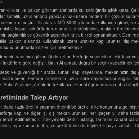
z.
nıklılıkları ile balkon gibi tüm alanlarda kullanıldığında şıklık katar. 
ğlar. Üstelik, uzun ömürlü yapıda olmak üzere modern bir çözüm sunar v
r malzeme olmuştur. İlk olarak MÖ 3000 yıllarında kullanıma girmiş 
 geniştir; inşaat sektöründen otomotiv endüstrisine, makine üretimind
mir, sağlamlık ve güvenlik açısından kritik bir rol oynamaktadır. Demird
ikle balkon alanında kullanılmak üzere üretilen kapı ürünleri dış meka
 konusunu unutmadan sizler için üretmekteyiz.
menin yanı sıra güvenliği de artırır. Ferforje seçenekleri, şık tasarımla
bi faktörlere göre değişir. Satın Al almak, doğru bir seçim yapabilmek içi
 estetik ve güvenliği bir arada sunar. Kapı sayesinde, mekanınızın dış
li malzemeler, Ferforje ürünlerinin uzun süre dayanmasını sağlar. Mod
niz. Satın Al almak, ürünlerin teknik özelliklerini öğrenmek ve daha bilin
Üretiminde Talep Artıyor
l daha fazla üretim yaparak önemli bir üretici ülke konumuna gelmiştir. 2
rforje kapı ve diğer iç- dış mekan ürünleri, her geçen yıl daha fazl
tercih edilmektedir. Türkiye’deki demir ustalığı, tarihi bir zanaat olarak
 ürünler, aynı zamanda ihracat sektöründe de büyük bir paya sahiptir. Tü