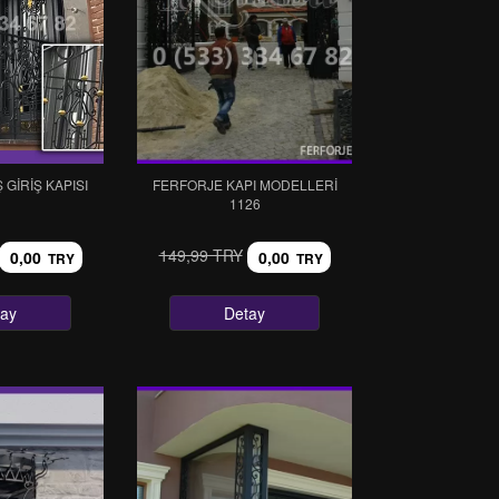
GIRIŞ KAPISI
FERFORJE KAPI MODELLERI
1126
149,99 TRY
0,00
0,00
TRY
TRY
tay
Detay