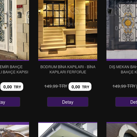
EMİR BAHÇE
BODRUM BİNA KAPILARI - BİNA
DIŞ MEKAN BAH
LI BAHÇE KAPISI
KAPILARI FERFORJE
BAHÇE K
149,99 TRY
149,99 TRY
0,00
0,00
TRY
TRY
tay
Detay
De