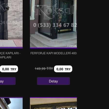
ÇE KAPILARI -
FERFORJE KAPI MODELLERI 483
APILARI
149,99 TRY
0,00
0,00
TRY
TRY
tay
Detay