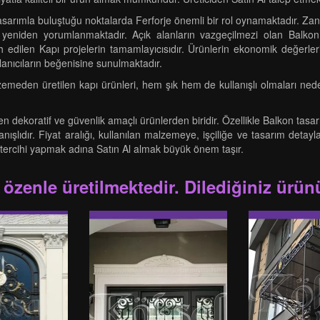
ımla buluştuğu noktalarda Ferforje önemli bir rol oynamaktadır. Zanaa
rle yeniden yorumlanmaktadır. Açık alanların vazgeçilmezi olan Balko
 edilen Kapı projelerin tamamlayıcısıdır. Ürünlerin ekonomik değerler
anıcıların beğenisine sunulmaktadır.
eden üretilen kapı ürünleri, hem şık hem de kullanışlı olmaları nedeniyl
n dekoratif ve güvenlik amaçlı ürünlerden biridir. Özellikle Balkon tasar
nışlıdır. Fiyat aralığı, kullanılan malzemeye, işçiliğe ve tasarım deta
 tercihi yapmak adına Satın Al almak büyük önem taşır.
 özenle üretilmektedir. Dilediğiniz ürünü