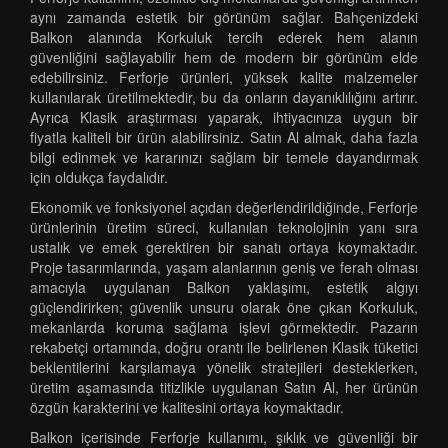
aynı zamanda estetik bir görünüm sağlar. Bahçenizdeki
Balkon alanında Korkuluk tercih ederek hem alanın
güvenliğini sağlayabilir hem de modern bir görünüm elde
edebilirsiniz. Ferforje ürünleri, yüksek kalite malzemeler
kullanılarak üretilmektedir, bu da onların dayanıklılığını artırır.
Ayrıca Klasik araştırması yaparak, ihtiyacınıza uygun bir
fiyatla kaliteli bir ürün alabilirsiniz. Satın Al almak, daha fazla
bilgi edinmek ve kararınızı sağlam bir temele dayandırmak
için oldukça faydalıdır.
Ekonomik ve fonksiyonel açıdan değerlendirildiğinde, Ferforje
ürünlerinin üretim süreci, kullanılan teknolojinin yanı sıra
ustalık ve emek gerektiren bir sanatı ortaya koymaktadır.
Proje tasarımlarında, yaşam alanlarının geniş ve ferah olması
amacıyla uygulanan Balkon yaklaşımı, estetik algıyı
güçlendirirken; güvenlik unsuru olarak öne çıkan Korkuluk,
mekanlarda koruma sağlama işlevi görmektedir. Pazarın
rekabetçi ortamında, doğru orantı ile belirlenen Klasik tüketici
beklentilerini karşılamaya yönelik stratejileri desteklerken,
üretim aşamasında titizlikle uygulanan Satın Al, her ürünün
özgün karakterini ve kalitesini ortaya koymaktadır.
Balkon içerisinde Ferforje kullanımı, şıklık ve güvenliği bir