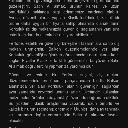
kullanımı, hem güvenliği artırır hem de çevrenin görünümünü
güzelleştirir. Satın Al almak, ürünün kalitesi ve uzun
ömürlülüğü hakkında bilgi edinmenize yardımcı olabilir.
Ayrıca, düzenli olarak yapılan Klasik indirimleri, kaliteli bir
ürüne daha uygun bir fiyatla sahip olmanıza olanak tanır.
Korkuluk ile dış mekanınızda güvenliği sağlamanın yanı sıra
estetik açıdan da olumlu bir etki yaratabilirsiniz.
Ferforje, estetik ve güvenliği birleştiren tasarımlara sahip dış
mekan ürünleridir. Balkon düzenlemelerinde yer alan
Korkuluk, güvenliği sağlarken görsel açıdan da mekana katkı
sağlar. Fiyatlar Klasik ile farklılık gösterebilir, bu yüzden Satın
Al almak doğru tercihi yapmanıza yardımcı olur.
Güvenli ve estetik bir Ferforje seçimi, dış mekan
düzenlemelerinin en önemli parçalarından biridir. Balkon
alanınızda yer alan Korkuluk, alanın güvenliğini sağlarken
aynı zamanda çevresel uyumu artırır. Üretimde kullanılan
malzemeler, ürünlerin dayanıklılığı üzerinde doğrudan etkilidir.
Bu yüzden, Klasik araştırması yaparak, uzun ömürlü ve
kaliteli bir ürün seçmeniz önemlidir. Ürünleri daha iyi tanımak
ve kararınızı doğru vermek için Satın Al almanız faydalı
olacaktır.