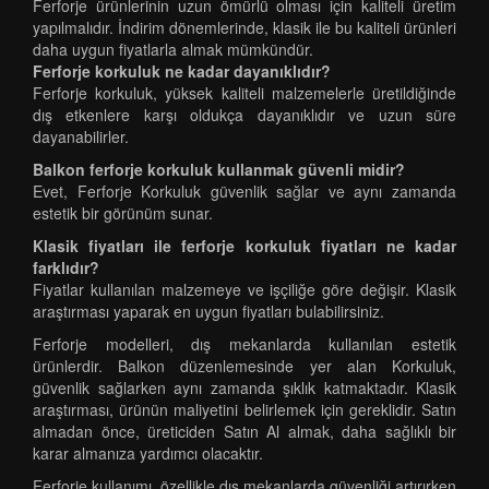
Ferforje ürünlerinin uzun ömürlü olması için kaliteli üretim
yapılmalıdır. İndirim dönemlerinde, klasik ile bu kaliteli ürünleri
daha uygun fiyatlarla almak mümkündür.
Ferforje korkuluk ne kadar dayanıklıdır?
Ferforje korkuluk, yüksek kaliteli malzemelerle üretildiğinde
dış etkenlere karşı oldukça dayanıklıdır ve uzun süre
dayanabilirler.
Balkon ferforje korkuluk kullanmak güvenli midir?
Evet, Ferforje Korkuluk güvenlik sağlar ve aynı zamanda
estetik bir görünüm sunar.
Klasik fiyatları ile ferforje korkuluk fiyatları ne kadar
farklıdır?
Fiyatlar kullanılan malzemeye ve işçiliğe göre değişir. Klasik
araştırması yaparak en uygun fiyatları bulabilirsiniz.
Ferforje modelleri, dış mekanlarda kullanılan estetik
ürünlerdir. Balkon düzenlemesinde yer alan Korkuluk,
güvenlik sağlarken aynı zamanda şıklık katmaktadır. Klasik
araştırması, ürünün maliyetini belirlemek için gereklidir. Satın
almadan önce, üreticiden Satın Al almak, daha sağlıklı bir
karar almanıza yardımcı olacaktır.
Ferforje kullanımı, özellikle dış mekanlarda güvenliği artırırken