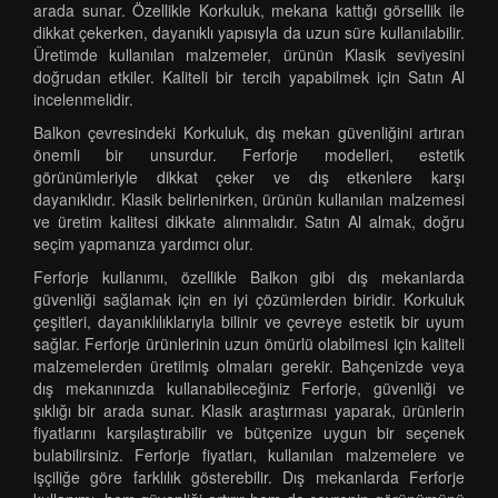
arada sunar. Özellikle Korkuluk, mekana kattığı görsellik ile
dikkat çekerken, dayanıklı yapısıyla da uzun süre kullanılabilir.
Üretimde kullanılan malzemeler, ürünün Klasik seviyesini
doğrudan etkiler. Kaliteli bir tercih yapabilmek için Satın Al
incelenmelidir.
Balkon çevresindeki Korkuluk, dış mekan güvenliğini artıran
önemli bir unsurdur. Ferforje modelleri, estetik
görünümleriyle dikkat çeker ve dış etkenlere karşı
dayanıklıdır. Klasik belirlenirken, ürünün kullanılan malzemesi
ve üretim kalitesi dikkate alınmalıdır. Satın Al almak, doğru
seçim yapmanıza yardımcı olur.
Ferforje kullanımı, özellikle Balkon gibi dış mekanlarda
güvenliği sağlamak için en iyi çözümlerden biridir. Korkuluk
çeşitleri, dayanıklılıklarıyla bilinir ve çevreye estetik bir uyum
sağlar. Ferforje ürünlerinin uzun ömürlü olabilmesi için kaliteli
malzemelerden üretilmiş olmaları gerekir. Bahçenizde veya
dış mekanınızda kullanabileceğiniz Ferforje, güvenliği ve
şıklığı bir arada sunar. Klasik araştırması yaparak, ürünlerin
fiyatlarını karşılaştırabilir ve bütçenize uygun bir seçenek
bulabilirsiniz. Ferforje fiyatları, kullanılan malzemelere ve
işçiliğe göre farklılık gösterebilir. Dış mekanlarda Ferforje