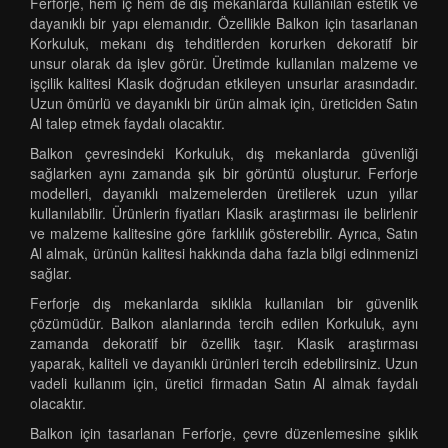
Ferforje, hem iç hem de dış mekanlarda kullanılan estetik ve
dayanıklı bir yapı elemanıdır. Özellikle Balkon için tasarlanan
Korkuluk, mekanı dış tehditlerden korurken dekoratif bir
unsur olarak da işlev görür. Üretimde kullanılan malzeme ve
işçilik kalitesi Klasik doğrudan etkileyen unsurlar arasındadır.
Uzun ömürlü ve dayanıklı bir ürün almak için, üreticiden Satın
Al talep etmek faydalı olacaktır.
Balkon çevresindeki Korkuluk, dış mekanlarda güvenliği
sağlarken aynı zamanda şık bir görüntü oluşturur. Ferforje
modelleri, dayanıklı malzemelerden üretilerek uzun yıllar
kullanılabilir. Ürünlerin fiyatları Klasik araştırması ile belirlenir
ve malzeme kalitesine göre farklılık gösterebilir. Ayrıca, Satın
Al almak, ürünün kalitesi hakkında daha fazla bilgi edinmenizi
sağlar.
Ferforje dış mekanlarda sıklıkla kullanılan bir güvenlik
çözümüdür. Balkon alanlarında tercih edilen Korkuluk, aynı
zamanda dekoratif bir özellik taşır. Klasik araştırması
yaparak, kaliteli ve dayanıklı ürünleri tercih edebilirsiniz. Uzun
vadeli kullanım için, üretici firmadan Satın Al almak faydalı
olacaktır.
Balkon için tasarlanan Ferforje, çevre düzenlemesine şıklık