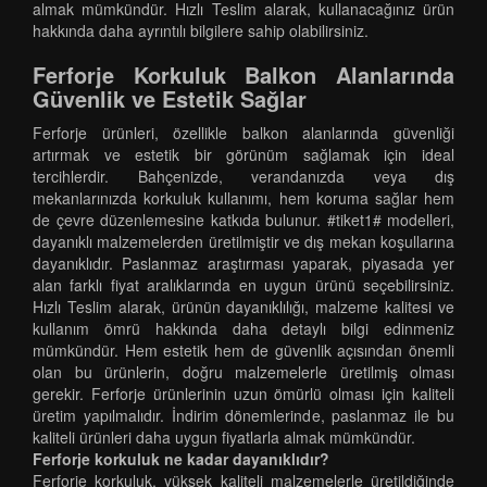
almak mümkündür. Hızlı Teslim alarak, kullanacağınız ürün
hakkında daha ayrıntılı bilgilere sahip olabilirsiniz.
Ferforje Korkuluk Balkon Alanlarında
Güvenlik ve Estetik Sağlar
Ferforje ürünleri, özellikle balkon alanlarında güvenliği
artırmak ve estetik bir görünüm sağlamak için ideal
tercihlerdir. Bahçenizde, verandanızda veya dış
mekanlarınızda korkuluk kullanımı, hem koruma sağlar hem
de çevre düzenlemesine katkıda bulunur. #tiket1# modelleri,
dayanıklı malzemelerden üretilmiştir ve dış mekan koşullarına
dayanıklıdır. Paslanmaz araştırması yaparak, piyasada yer
alan farklı fiyat aralıklarında en uygun ürünü seçebilirsiniz.
Hızlı Teslim alarak, ürünün dayanıklılığı, malzeme kalitesi ve
kullanım ömrü hakkında daha detaylı bilgi edinmeniz
mümkündür. Hem estetik hem de güvenlik açısından önemli
olan bu ürünlerin, doğru malzemelerle üretilmiş olması
gerekir. Ferforje ürünlerinin uzun ömürlü olması için kaliteli
üretim yapılmalıdır. İndirim dönemlerinde, paslanmaz ile bu
kaliteli ürünleri daha uygun fiyatlarla almak mümkündür.
Ferforje korkuluk ne kadar dayanıklıdır?
Ferforje korkuluk, yüksek kaliteli malzemelerle üretildiğinde