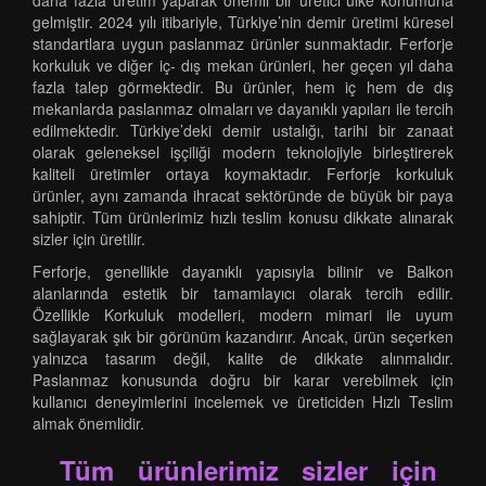
daha fazla üretim yaparak önemli bir üretici ülke konumuna
gelmiştir. 2024 yılı itibariyle, Türkiye’nin demir üretimi küresel
standartlara uygun paslanmaz ürünler sunmaktadır. Ferforje
korkuluk ve diğer iç- dış mekan ürünleri, her geçen yıl daha
fazla talep görmektedir. Bu ürünler, hem iç hem de dış
mekanlarda paslanmaz olmaları ve dayanıklı yapıları ile tercih
edilmektedir. Türkiye’deki demir ustalığı, tarihi bir zanaat
olarak geleneksel işçiliği modern teknolojiyle birleştirerek
kaliteli üretimler ortaya koymaktadır. Ferforje korkuluk
ürünler, aynı zamanda ihracat sektöründe de büyük bir paya
sahiptir. Tüm ürünlerimiz hızlı teslim konusu dikkate alınarak
sizler için üretilir.
Ferforje, genellikle dayanıklı yapısıyla bilinir ve Balkon
alanlarında estetik bir tamamlayıcı olarak tercih edilir.
Özellikle Korkuluk modelleri, modern mimari ile uyum
sağlayarak şık bir görünüm kazandırır. Ancak, ürün seçerken
yalnızca tasarım değil, kalite de dikkate alınmalıdır.
Paslanmaz konusunda doğru bir karar verebilmek için
kullanıcı deneyimlerini incelemek ve üreticiden Hızlı Teslim
almak önemlidir.
Tüm ürünlerimiz sizler için