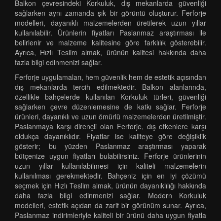
Balkon çevresindeki Korkuluk, dış mekanlarda güvenliği
sağlarken aynı zamanda şık bir görüntü oluşturur. Ferforje
modelleri, dayanıklı malzemelerden üretilerek uzun yıllar
kullanılabilir. Ürünlerin fiyatları Paslanmaz araştırması ile
belirlenir ve malzeme kalitesine göre farklılık gösterebilir.
Ayrıca, Hızlı Teslim almak, ürünün kalitesi hakkında daha
fazla bilgi edinmenizi sağlar.
Ferforje uygulamaları, hem güvenlik hem de estetik açısından
dış mekanlarda tercih edilmektedir. Balkon alanlarında,
özellikle bahçelerde kullanılan Korkuluk türleri, güvenliği
sağlarken çevre düzenlemesine de katkı sağlar. Ferforje
ürünleri, dayanıklı ve uzun ömürlü malzemelerden üretilmiştir.
Paslanmaya karşı dirençli olan Ferforje, dış etkenlere karşı
oldukça dayanıklıdır. Fiyatlar ise kaliteye göre değişiklik
gösterir; bu yüzden Paslanmaz araştırması yaparak
bütçenize uygun fiyatları bulabilirsiniz. Ferforje ürünlerinin
uzun yıllar kullanılabilmesi için kaliteli malzemelerin
kullanılması gerekmektedir. Bahçeniz için en iyi çözümü
seçmek için Hızlı Teslim almak, ürünün dayanıklılığı hakkında
daha fazla bilgi edinmenizi sağlar. Modern Korkuluk
modelleri, estetik açıdan da zarif bir görünüm sunar. Ayrıca,
Paslanmaz indirimleriyle kaliteli bir ürünü daha uygun fiyatla