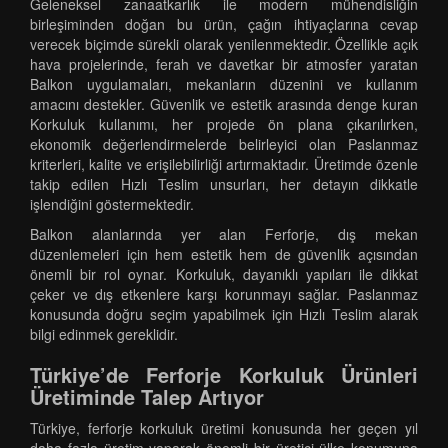
Geleneksel zanaatkarlık ile modern mühendisliğin
birleşiminden doğan bu ürün, çağın ihtiyaçlarına cevap
verecek biçimde sürekli olarak yenilenmektedir. Özellikle açık
hava projelerinde, ferah ve davetkar bir atmosfer yaratan
Balkon uygulamaları, mekanların düzenini ve kullanım
amacını destekler. Güvenlik ve estetik arasında denge kuran
Korkuluk kullanımı, her projede ön plana çıkarılırken,
ekonomik değerlendirmelerde belirleyici olan Paslanmaz
kriterleri, kalite ve erişilebilirliği artırmaktadır. Üretimde özenle
takip edilen Hızlı Teslim unsurları, her detayın dikkatle
işlendiğini göstermektedir.
Balkon alanlarında yer alan Ferforje, dış mekan
düzenlemeleri için hem estetik hem de güvenlik açısından
önemli bir rol oynar. Korkuluk, dayanıklı yapıları ile dikkat
çeker ve dış etkenlere karşı korunmayı sağlar. Paslanmaz
konusunda doğru seçim yapabilmek için Hızlı Teslim alarak
bilgi edinmek gereklidir.
Türkiye’de Ferforje Korkuluk Ürünleri
Üretiminde Talep Artıyor
Türkiye, ferforje korkuluk üretimi konusunda her geçen yıl