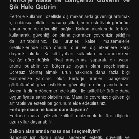
Şık Hale Getirin
Ferforje kullanımı, özellikle dış mekanlarda güvenliği artırmak
için oldukça etkilidir. masa çeşitleri, hem estetik bir görünüm
sunar hem de güvenliği sağlar. Balkon alanlarında ferforje
kullanarak, güvenliği ön plana çıkarırken çevrenizin şıklığını
da artırabilirsiniz. Bu ürünler, kaliteli malzemelerle
üretildiklerinde uzun ömürlü olur ve dış etkenlere karşı
dayanıklı olurlar. Kaliteli fiyatları, kullanılan malzemelere ve
işçiliğe göre değişir. Fiyat araştırması yaparak, en uygun
ürünü bulabilir ve bütçenize uygun olanı seçebilirsiniz.
Ücretsiz Montaj almak, ürün hakkında daha fazla bilgi
edinmenize yardımcı olur. Ferforje ürünleri, bahçenizin
görünümünü güzelleştirirken güvenliği de ön planda tutar.
Ayrıca, indirim dönemlerinde kaliteli ile kaliteli bir ürüne daha
uygun fiyatla sahip olabilirsiniz. Masa ile çevrenizde güvenliği
artırabilir ve estetik bir görünüm elde edebilirsiniz.
Ferforje masa ne kadar süre dayanır?
Ferforje masa, yüksek kaliteli malzemelerle üretildiğinde
uzun yıllar dayanabilir.
Balkon alanlarında masa nasıl seçmeliyim?
Bahçeniz için doğru masaı seçerken estetik, güvenlik ve