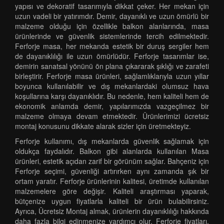
yapısı ve dekoratif tasarımıyla dikkat çeker. Her mekan için
uzun vadeli bir yatırımdır. Demir, dayanıklı ve uzun ömürlü bir
malzeme olduğu için özellikle balkon alanlarında, masa
ürünlerinde ve güvenlik sistemlerinde tercih edilmektedir.
Ferforje masa, her mekanda estetik bir duruş sergiler hem
de dayanıklılığı ile uzun ömürlüdür. Ferforje tasarımlar ise,
demirin sanatsal yönünü ön plana çıkararak şıklığı ve zarafeti
birleştirir. Ferforje masa ürünleri, sağlamlıklarıyla uzun yıllar
boyunca kullanılabilir ve dış mekanlardaki olumsuz hava
koşullarına karşı dayanıklıdır. Bu nedenle, hem kaliteli hem de
ekonomik anlamda demir, yapılarımızda vazgeçilmez bir
malzeme olmaya devam etmektedir. Ürünlerimizi ücretsiz
montaj konusunu dikkate alarak sizler için üretmekteyiz.
Ferforje kullanımı, dış mekanlarda güvenlik sağlamak için
oldukça faydalıdır. Balkon gibi alanlarda kullanılan Masa
ürünleri, estetik açıdan zarif bir görünüm sağlar. Bahçeniz için
Ferforje seçimi, güvenliği artırırken aynı zamanda şık bir
ortam yaratır. Ferforje ürünlerinin kalitesi, üretimde kullanılan
malzemelere göre değişir. Kaliteli araştırması yaparak,
bütçenize uygun fiyatlarla kaliteli bir ürün bulabilirsiniz.
Ayrıca, Ücretsiz Montaj almak, ürünlerin dayanıklılığı hakkında
daha fazla bilgi edinmenize yardımcı olur. Ferforje fiyatları,