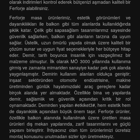
olarak indirimleri kontrol ederek bütçenizi aşmadan kaliteli bir
Ferforje alabilirsiniz.
Ferforje masa ürünlerimiz, estetik görünümleri ve
dayanıklılıkları ile balkon gibi tüm alanlarda kullanıldığında
şıklık katar. Çelik gibi sapasağlam tasarımlarımız sayesinde
güvenlik sağlarken, balkon gibi alanların tarzına da uyum
sağlar. Üstelik, uzun ömürlü yapıda olmak üzere kaliteli bir
çözüm sunar ve uygun fiyat seçenekleriyle her bütçeye hitap
eder. Demir, tarih boyunca insanlık için vazgeçilmez bir
malzeme olmuştur. İlk olarak MÖ 3000 yıllarında kullanıma
girmiş ve zamanla mimariden sanayiye kadar pek çok alanda
yaygınlaşmıştır. Demirin kullanım alanları oldukça geniştir;
inşaat sektöründen otomotiv endüstrisine, makine
üretiminden günlük hayatımızdaki araç gereçlere kadar
birçok alanda yer almaktadır. Özellikle bina ve yapılarda
demir, sağlamlık ve güvenlik açısından kritik bir rol
oynamaktadır. Demirden yapılan #etkiket3#, hem estetik hem
de dayanıklılık açısından büyük önem taşır. Ferforje ürünler,
özellikle balkon alanında kullanılmak üzere üretilen masa
ürünleri dış mekan yapılarında, zarif tasarımlarını ve güçlü
yapısını birleştirir. İhtiyacınız olan tüm ürünlerimizi ücretsiz
montaj konusunu unutmadan sizler için üretmekteyiz.