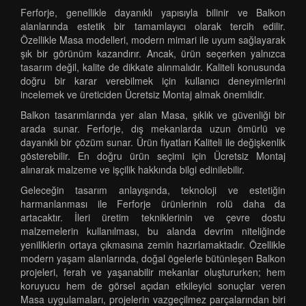
Ferforje, genellikle dayanıklı yapısıyla bilinir ve Balkon
alanlarında estetik bir tamamlayıcı olarak tercih edilir.
Özellikle Masa modelleri, modern mimari ile uyum sağlayarak
şık bir görünüm kazandırır. Ancak, ürün seçerken yalnızca
tasarım değil, kalite de dikkate alınmalıdır. Kaliteli konusunda
doğru bir karar verebilmek için kullanıcı deneyimlerini
incelemek ve üreticiden Ücretsiz Montaj almak önemlidir.
Balkon tasarımlarında yer alan Masa, şıklık ve güvenliği bir
arada sunar. Ferforje, dış mekanlarda uzun ömürlü ve
dayanıklı bir çözüm sunar. Ürün fiyatları Kaliteli ile değişkenlik
gösterebilir. En doğru ürün seçimi için Ücretsiz Montaj
alınarak malzeme ve işçilik hakkında bilgi edinilebilir.
Geleceğin tasarım anlayışında, teknoloji ve estetiğin
harmanlanması ile Ferforje ürünlerinin rolü daha da
artacaktır. İleri üretim tekniklerinin ve çevre dostu
malzemelerin kullanılması, bu alanda devrim niteliğinde
yeniliklerin ortaya çıkmasına zemin hazırlamaktadır. Özellikle
modern yaşam alanlarında, doğal ögelerle bütünleşen Balkon
projeleri, ferah ve yaşanabilir mekanlar oluştururken; hem
koruyucu hem de görsel açıdan etkileyici sonuçlar veren
Masa uygulamaları, projelerin vazgeçilmez parçalarından biri