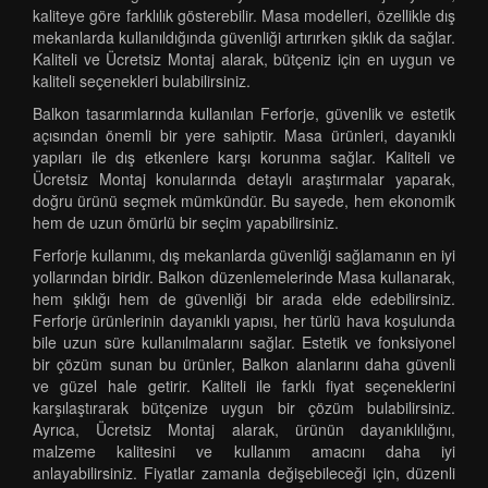
kaliteye göre farklılık gösterebilir. Masa modelleri, özellikle dış
mekanlarda kullanıldığında güvenliği artırırken şıklık da sağlar.
Kaliteli ve Ücretsiz Montaj alarak, bütçeniz için en uygun ve
kaliteli seçenekleri bulabilirsiniz.
Balkon tasarımlarında kullanılan Ferforje, güvenlik ve estetik
açısından önemli bir yere sahiptir. Masa ürünleri, dayanıklı
yapıları ile dış etkenlere karşı korunma sağlar. Kaliteli ve
Ücretsiz Montaj konularında detaylı araştırmalar yaparak,
doğru ürünü seçmek mümkündür. Bu sayede, hem ekonomik
hem de uzun ömürlü bir seçim yapabilirsiniz.
Ferforje kullanımı, dış mekanlarda güvenliği sağlamanın en iyi
yollarından biridir. Balkon düzenlemelerinde Masa kullanarak,
hem şıklığı hem de güvenliği bir arada elde edebilirsiniz.
Ferforje ürünlerinin dayanıklı yapısı, her türlü hava koşulunda
bile uzun süre kullanılmalarını sağlar. Estetik ve fonksiyonel
bir çözüm sunan bu ürünler, Balkon alanlarını daha güvenli
ve güzel hale getirir. Kaliteli ile farklı fiyat seçeneklerini
karşılaştırarak bütçenize uygun bir çözüm bulabilirsiniz.
Ayrıca, Ücretsiz Montaj alarak, ürünün dayanıklılığını,
malzeme kalitesini ve kullanım amacını daha iyi
anlayabilirsiniz. Fiyatlar zamanla değişebileceği için, düzenli