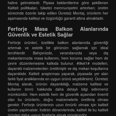
haline gelmektedir. Piyasa beklentilerine göre şekillenen
Kaliteli politikaları, tüketici memnuniyetini artırırken; üretim
sürecinde özenle takip edilen Ücretsiz Montaj, ürünlerin her
aşamasında kaliteyi ve özgünlüğü garanti altına almaktadır.
Ferforje Masa Balkon Alanlarında
Güvenlik ve Estetik Sağlar
Ferforje ürünleri, özellikle balkon alanlarında güvenliği
artırmak ve estetik bir görünüm sağlamak için ideal
tercihlerdir. Bahçenizde, verandanızda veya dış
mekanlarınızda masa kullanımı, hem koruma sağlar hem de
çevre düzenlemesine katkıda bulunur. #tiket1# modelleri,
dayanıklı malzemelerden üretilmiştir ve dış mekan koşullarına
dayanıklıdır. Kaliteli araştırması yaparak, piyasada yer alan
farklı fiyat aralıklarında en uygun ürünü seçebilirsiniz. Ücretsiz
Montaj alarak, ürünün dayanıklılığı, malzeme kalitesi ve
kullanım ömrü hakkında daha detaylı bilgi edinmeniz
mümkündür. Hem estetik hem de güvenlik açısından önemli
olan bu ürünlerin, doğru malzemelerle üretilmiş olması
gerekir. Ferforje ürünlerinin uzun ömürlü olması için kaliteli
üretim yapılmalıdır. İndirim dönemlerinde, kaliteli ile bu kaliteli
ürünleri daha uygun fiyatlarla almak mümkündür.