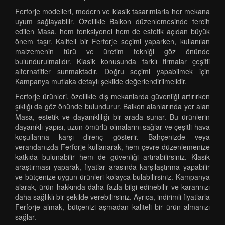
Ferforje modelleri, modern ve klasik tasarımlarla her mekana
uyum sağlayabilir. Özellikle Balkon düzenlemesinde tercih
edilen Masa, hem fonksiyonel hem de estetik açıdan büyük
önem taşır. Kaliteli bir Ferforje seçimi yaparken, kullanılan
malzemenin türü ve üretim tekniği göz önünde
bulundurulmalıdır. Klasik konusunda farklı firmalar çeşitli
alternatifler sunmaktadır. Doğru seçimi yapabilmek için
Kampanya mutlaka detaylı şekilde değerlendirilmelidir.
Ferforje ürünleri, özellikle dış mekanlarda güvenliği artırırken
şıklığı da göz önünde bulundurur. Balkon alanlarında yer alan
Masa, estetik ve dayanıklılığı bir arada sunar. Bu ürünlerin
dayanıklı yapısı, uzun ömürlü olmalarını sağlar ve çeşitli hava
koşullarına karşı direnç gösterir. Bahçenizde veya
verandanızda Ferforje kullanarak, hem çevre düzenlemenize
katkıda bulunabilir hem de güvenliği artırabilirsiniz. Klasik
araştırması yaparak, fiyatlar arasında karşılaştırma yapabilir
ve bütçenize uygun ürünleri kolayca bulabilirsiniz. Kampanya
alarak, ürün hakkında daha fazla bilgi edinebilir ve kararınızı
daha sağlıklı bir şekilde verebilirsiniz. Ayrıca, indirimli fiyatlarla
Ferforje almak, bütçenizi aşmadan kaliteli bir ürün almanızı
sağlar.