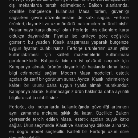
dış mekanlarda tercih edilmektedir. Balkon alanlarında,
özellikle bahçelerde kullanılan Masa türleri, güvenliği
sağlarken çevre düzenlemesine de katkı sağlar. Ferforje
ürünleri, dayanıklı ve uzun ömürlü malzemelerden üretilmiştir.
Paslanmaya karşı dirençli olan Ferforje, dış etkenlere karşı
oldukça dayanıklıdır. Fiyatlar ise kaliteye göre değişiklik
gösterir; bu yüzden Klasik araştırması yaparak bütçenize
uygun fiyatları bulabilirsiniz. Ferforje ürünlerinin uzun yıllar
kullanılabilmesi için kaliteli malzemelerin kullanılması
gerekmektedir. Bahçeniz için en iyi çözümü seçmek için
Kampanya almak, ürünün dayanıklılığı hakkında daha fazla
bilgi edinmenizi sağlar. Modern Masa modelleri, estetik
açıdan da zarif bir görünüm sunar. Ayrıca, Klasik indirimleriyle
kaliteli bir ürünü daha uygun fiyatla almak mümkündür.
Kampanya alarak, kullanacağınız ürün hakkında daha ayrıntılı
bilgilere sahip olabilirsiniz.
Ferforje, dış mekanlarda kullanıldığında güvenliği artırırken
aynı zamanda mekana şıklık da katar. Özellikle Balkon
çevresinde tercih edilen Masa, estetik açıdan büyük katkı
sağlar. Ürün seçiminde Klasik ve Kampanya dikkate alınarak,
en doğru model seçilebilir. Kaliteli bir Ferforje uzun süre
dayanıklı olabilir.