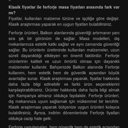
Klasik fiyatlar ile ferforje masa fiyatları arasında fark var
mı?
Fiyatlar, kullanılan malzeme türüne ve işçiliğe göre değişir.
Klasik araştırması yaparak en uygun fiyatları bulabilirsiniz.
Ferforje ürünleri, Balkon alanlarında güvenliği artırmanın yanı
sıra şık bir görünüm de sağlar. Masa modelleri, dış
mekanlarınıza estetik katkı sağlar ve aynı zamanda güvenliği
sağlar. Bu ürünlerin üretiminde kullanılan malzemeler, uzun
süreli dayanıklılığı etkileyen en önemli faktördür. Ferforje
ürünlerinin kaliteli ve uzun ömürlü olması için dayanıklı
malzemeler kullanılır. Bahçenizde Balkon alanında Ferforje
kullanımı, hem estetik hem de güvenlik açısından büyük
avantajlar sunar. Klasik araştırması yaparak, fiyatlar hakkında
daha fazla bilgi edinebilir ve farklı ürün seçeneklerini
karşılaştırabilirsiniz. Ürünler hakkında daha fazla bilgi almak
için Kampanya almanız oldukça faydalıdır. Ferforje ürünleri,
dış mekanınıza uyum sağlamak için mükemmel bir tercihtir.
Klasik araştırması yaparak bütçenize uygun ürünleri kolayca
bulabilirsiniz. Ayrıca, indirim dönemlerinde Ferforje fiyatları
oldukça cazip hale gelir.
Ferforje uygulamaları, hem güvenlik hem de estetik açısından