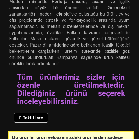
Modern mimaride Ferforje unsuru, tasarım ve işçilik
açısından büyük bir öneme sahiptir. Geleneksel
zanaatkarlığın modern teknolojiyle buluştuğu bu ürün, ev ve
ofis projelerinde estetik ve fonksiyonellik arasında uyum
sağlamaktadır. İç mekan düzenlemelerinde ve dış mekan
uygulamalarında, özellikle Balkon kavramı çerçevesinde
kullanılan Masa, mekanın güvenlik ve görsel bütünlüğünü
destekler. Pazar dinamiklerine göre belirlenen Klasik, tüketici
beklentilerini karşılarken, üretim sürecinde titizlikle göz
önünde bulundurulan Kampanya sayesinde ürün kalitesi
sürekli olarak artmaktadır.
Tüm ürünlerimiz sizler için
özenle üretilmektedir.
Dilediğiniz ürünü seçerek
inceleyebilirsiniz.
Teklif İste
Bu ürünler ürün yelpazemizdeki ürünlerden sadece