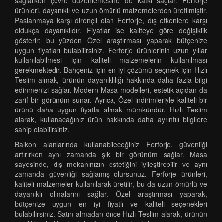
sağlarken çevre düzenlemesine de katkı sağlar. Ferforje
ürünleri, dayanıklı ve uzun ömürlü malzemelerden üretilmiştir.
Paslanmaya karşı dirençli olan Ferforje, dış etkenlere karşı
oldukça dayanıklıdır. Fiyatlar ise kaliteye göre değişiklik
gösterir; bu yüzden Özel araştırması yaparak bütçenize
uygun fiyatları bulabilirsiniz. Ferforje ürünlerinin uzun yıllar
kullanılabilmesi için kaliteli malzemelerin kullanılması
gerekmektedir. Bahçeniz için en iyi çözümü seçmek için Hızlı
Teslim almak, ürünün dayanıklılığı hakkında daha fazla bilgi
edinmenizi sağlar. Modern Masa modelleri, estetik açıdan da
zarif bir görünüm sunar. Ayrıca, Özel indirimleriyle kaliteli bir
ürünü daha uygun fiyatla almak mümkündür. Hızlı Teslim
alarak, kullanacağınız ürün hakkında daha ayrıntılı bilgilere
sahip olabilirsiniz.
Balkon alanlarında kullanabileceğiniz Ferforje, güvenliği
artırırken aynı zamanda şık bir görünüm sağlar. Masa
sayesinde, dış mekanınızın estetiğini iyileştirebilir ve aynı
zamanda güvenliği sağlamış olursunuz. Ferforje ürünleri,
kaliteli malzemeler kullanılarak üretilir, bu da uzun ömürlü ve
dayanıklı olmalarını sağlar. Özel araştırması yaparak,
bütçenize uygun en iyi fiyatlı ve kaliteli seçenekleri
bulabilirsiniz. Satın almadan önce Hızlı Teslim alarak, ürünün