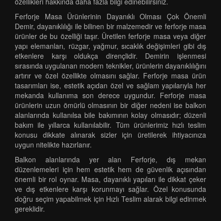
özellikleri hakkında daha fazla bilgi edinebilirsiniz.
Ferforje Masa Ürünlerinin Dayanıklı Olması Çok Önemli
Demir, dayanıklılığı ile bilinen bir malzemedir ve ferforje masa
ürünler de bu özelliği taşır. Üretilen ferforje masa veya diğer
yapı elemanları, rüzgar, yağmur, sıcaklık değişimleri gibi dış
etkenlere karşı oldukça dirençlidir. Demirin işlenmesi
sırasında uygulanan modern teknikler, ürünlerin dayanıklılığını
artırır ve özel özellikte olmasını sağlar. Ferforje masa ürün
tasarımları ise, estetik açıdan özel ve sağlam yapılarıyla her
mekanda kullanıma son derece uygundur. Ferforje masa
ürünlerin uzun ömürlü olmasının bir diğer nedeni ise balkon
alanlarında kullanılsa bile bakımının kolay olmasıdır; düzenli
bakım ile yıllarca kullanılabilir. Tüm ürünlerimiz hızlı teslim
konusu dikkate alınarak sizler için üretilerek ihtiyacınıza
uygun nitelikte hazırlanır.
Balkon alanlarında yer alan Ferforje, dış mekan
düzenlemeleri için hem estetik hem de güvenlik açısından
önemli bir rol oynar. Masa, dayanıklı yapıları ile dikkat çeker
ve dış etkenlere karşı korunmayı sağlar. Özel konusunda
doğru seçim yapabilmek için Hızlı Teslim alarak bilgi edinmek
gereklidir.