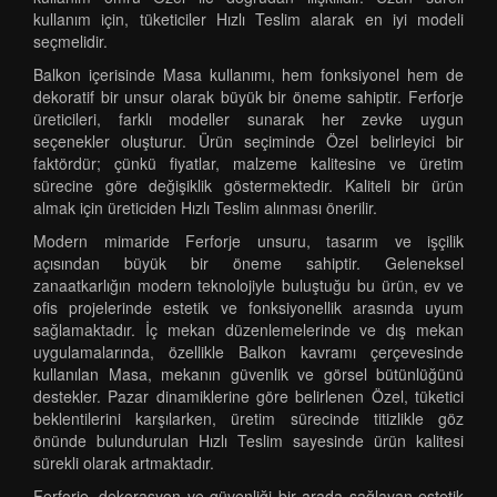
kullanım için, tüketiciler Hızlı Teslim alarak en iyi modeli
seçmelidir.
Balkon içerisinde Masa kullanımı, hem fonksiyonel hem de
dekoratif bir unsur olarak büyük bir öneme sahiptir. Ferforje
üreticileri, farklı modeller sunarak her zevke uygun
seçenekler oluşturur. Ürün seçiminde Özel belirleyici bir
faktördür; çünkü fiyatlar, malzeme kalitesine ve üretim
sürecine göre değişiklik göstermektedir. Kaliteli bir ürün
almak için üreticiden Hızlı Teslim alınması önerilir.
Modern mimaride Ferforje unsuru, tasarım ve işçilik
açısından büyük bir öneme sahiptir. Geleneksel
zanaatkarlığın modern teknolojiyle buluştuğu bu ürün, ev ve
ofis projelerinde estetik ve fonksiyonellik arasında uyum
sağlamaktadır. İç mekan düzenlemelerinde ve dış mekan
uygulamalarında, özellikle Balkon kavramı çerçevesinde
kullanılan Masa, mekanın güvenlik ve görsel bütünlüğünü
destekler. Pazar dinamiklerine göre belirlenen Özel, tüketici
beklentilerini karşılarken, üretim sürecinde titizlikle göz
önünde bulundurulan Hızlı Teslim sayesinde ürün kalitesi
sürekli olarak artmaktadır.
Ferforje, dekorasyon ve güvenliği bir arada sağlayan estetik