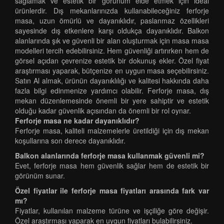
sağlamak ve estetik bir görünüm elde etmek için ideal
ürünlerdir. Dış mekanlarınızda kullanabileceğiniz ferforje
masa, uzun ömürlü ve dayanıklıdır, paslanmaz özellikleri
sayesinde dış etkenlere karşı oldukça dayanıklıdır. Balkon
alanlarında şık ve güvenli bir alan oluşturmak için masa masa
modelleri tercih edebilirsiniz. Hem güvenliği artırırken hem de
görsel açıdan çevrenize estetik bir dokunuş ekler. Özel fiyat
araştırması yaparak, bütçenize en uygun masa seçebilirsiniz.
Satın Al almak, ürünün dayanıklılığı ve kalitesi hakkında daha
fazla bilgi edinmenize yardımcı olabilir. Ferforje masa, dış
mekan düzenlemesinde önemli bir yere sahiptir ve estetik
olduğu kadar güvenlik açısından da önemli bir rol oynar.
Ferforje masa ne kadar dayanıklıdır?
Ferforje masa, kaliteli malzemelerle üretildiği için dış mekan
koşullarına son derece dayanıklıdır.
Balkon alanlarında ferforje masa kullanmak güvenli mi?
Evet, ferforje masa hem güvenlik sağlar hem de estetik bir
görünüm sunar.
Özel fiyatlar ile ferforje masa fiyatları arasında fark var
mı?
Fiyatlar, kullanılan malzeme türüne ve işçiliğe göre değişir.
Özel araştırması yaparak en uygun fiyatları bulabilirsiniz.