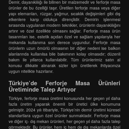
Demir, dayanıklılığı ile bilinen bir malzemedir ve ferforje masa
ürünler de bu özelliği taşır. Üretilen ferforje masa veya diğer
yapı elemanları, rüzgar, yağmur, sıcaklık değişimleri gibi dış
etkenlere karşı oldukça dirençlidir. Demirin işlenmesi
sırasında uygulanan modern teknikler, ürünlerin dayanıklılığını
artırır ve özel özellikte olmasını sağlar. Ferforje masa ürün
tasarımları ise, estetik açıdan özel ve sağlam yapılarıyla her
mekanda kullanıma son derece uygundur. Ferforje masa
ürünlerin uzun ömürlü olmasının bir diğer nedeni ise balkon
alanlarında kullanılsa bile bakımının kolay olmasıdır; düzenli
bakım ile yıllarca kullanılabilir. Tüm ürünlerimiz satın al
konusu dikkate alınarak sizler için üretilerek ihtiyacınıza
uygun nitelikte hazırlanır.
Türkiye’de Ferforje Masa Ürünleri
Üretiminde Talep Artıyor
Türkiye, ferforje masa üretimi konusunda her geçen yıl daha
fazla üretim yaparak önemli bir üretici ülke konumuna
gelmiştir. 2024 yılı itibariyle, Türkiye’nin demir üretimi küresel
standartlara uygun özel ürünler sunmaktadır. Ferforje masa
ve diğer iç- dış mekan ürünleri, her geçen yıl daha fazla talep
görmektedir. Bu ürünler, hem iç hem de dış mekanlarda özel