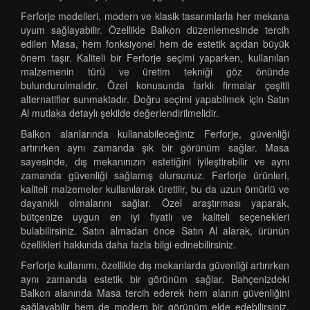
Ferforje modelleri, modern ve klasik tasarımlarla her mekana
uyum sağlayabilir. Özellikle Balkon düzenlemesinde tercih
edilen Masa, hem fonksiyonel hem de estetik açıdan büyük
önem taşır. Kaliteli bir Ferforje seçimi yaparken, kullanılan
malzemenin türü ve üretim tekniği göz önünde
bulundurulmalıdır. Özel konusunda farklı firmalar çeşitli
alternatifler sunmaktadır. Doğru seçimi yapabilmek için Satın
Al mutlaka detaylı şekilde değerlendirilmelidir.
Balkon alanlarında kullanabileceğiniz Ferforje, güvenliği
artırırken aynı zamanda şık bir görünüm sağlar. Masa
sayesinde, dış mekanınızın estetiğini iyileştirebilir ve aynı
zamanda güvenliği sağlamış olursunuz. Ferforje ürünleri,
kaliteli malzemeler kullanılarak üretilir, bu da uzun ömürlü ve
dayanıklı olmalarını sağlar. Özel araştırması yaparak,
bütçenize uygun en iyi fiyatlı ve kaliteli seçenekleri
bulabilirsiniz. Satın almadan önce Satın Al alarak, ürünün
özellikleri hakkında daha fazla bilgi edinebilirsiniz.
Ferforje kullanımı, özellikle dış mekanlarda güvenliği artırırken
aynı zamanda estetik bir görünüm sağlar. Bahçenizdeki
Balkon alanında Masa tercih ederek hem alanın güvenliğini
sağlayabilir hem de modern bir görünüm elde edebilirsiniz.