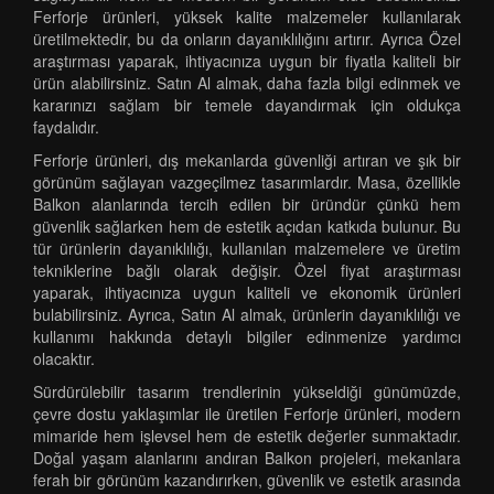
Ferforje ürünleri, yüksek kalite malzemeler kullanılarak
üretilmektedir, bu da onların dayanıklılığını artırır. Ayrıca Özel
araştırması yaparak, ihtiyacınıza uygun bir fiyatla kaliteli bir
ürün alabilirsiniz. Satın Al almak, daha fazla bilgi edinmek ve
kararınızı sağlam bir temele dayandırmak için oldukça
faydalıdır.
Ferforje ürünleri, dış mekanlarda güvenliği artıran ve şık bir
görünüm sağlayan vazgeçilmez tasarımlardır. Masa, özellikle
Balkon alanlarında tercih edilen bir üründür çünkü hem
güvenlik sağlarken hem de estetik açıdan katkıda bulunur. Bu
tür ürünlerin dayanıklılığı, kullanılan malzemelere ve üretim
tekniklerine bağlı olarak değişir. Özel fiyat araştırması
yaparak, ihtiyacınıza uygun kaliteli ve ekonomik ürünleri
bulabilirsiniz. Ayrıca, Satın Al almak, ürünlerin dayanıklılığı ve
kullanımı hakkında detaylı bilgiler edinmenize yardımcı
olacaktır.
Sürdürülebilir tasarım trendlerinin yükseldiği günümüzde,
çevre dostu yaklaşımlar ile üretilen Ferforje ürünleri, modern
mimaride hem işlevsel hem de estetik değerler sunmaktadır.
Doğal yaşam alanlarını andıran Balkon projeleri, mekanlara
ferah bir görünüm kazandırırken, güvenlik ve estetik arasında