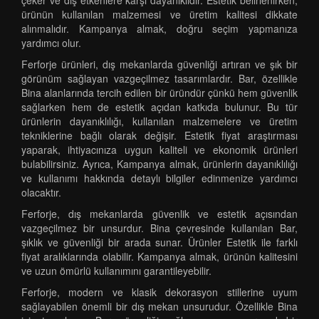
çeker ve dış etkenlere karşı dayanıklıdır. Estetik belirlenirken,
ürünün kullanılan malzemesi ve üretim kalitesi dikkate
alınmalıdır. Kampanya almak, doğru seçim yapmanıza
yardımcı olur.
Ferforje ürünleri, dış mekanlarda güvenliği artıran ve şık bir
görünüm sağlayan vazgeçilmez tasarımlardır. Bar, özellikle
Bina alanlarında tercih edilen bir üründür çünkü hem güvenlik
sağlarken hem de estetik açıdan katkıda bulunur. Bu tür
ürünlerin dayanıklılığı, kullanılan malzemelere ve üretim
tekniklerine bağlı olarak değişir. Estetik fiyat araştırması
yaparak, ihtiyacınıza uygun kaliteli ve ekonomik ürünleri
bulabilirsiniz. Ayrıca, Kampanya almak, ürünlerin dayanıklılığı
ve kullanımı hakkında detaylı bilgiler edinmenize yardımcı
olacaktır.
Ferforje, dış mekanlarda güvenlik ve estetik açısından
vazgeçilmez bir unsurdur. Bina çevresinde kullanılan Bar,
şıklık ve güvenliği bir arada sunar. Ürünler Estetik ile farklı
fiyat aralıklarında olabilir. Kampanya almak, ürünün kalitesini
ve uzun ömürlü kullanımını garantileyebilir.
Ferforje, modern ve klasik dekorasyon stillerine uyum
sağlayabilen önemli bir dış mekan unsurudur. Özellikle Bina