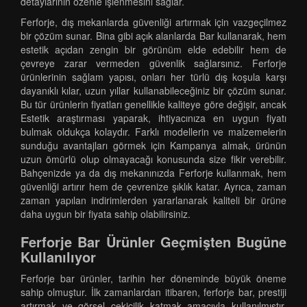
detaylarının özenle işlenmesini sağlar.
Ferforje, dış mekanlarda güvenliği artırmak için vazgeçilmez
bir çözüm sunar. Bina gibi açık alanlarda Bar kullanarak, hem
estetik açıdan zengin bir görünüm elde edebilir hem de
çevreye zarar vermeden güvenlik sağlarsınız. Ferforje
ürünlerinin sağlam yapısı, onları her türlü dış koşula karşı
dayanıklı kılar, uzun yıllar kullanabileceğiniz bir çözüm sunar.
Bu tür ürünlerin fiyatları genellikle kaliteye göre değişir, ancak
Estetik araştırması yaparak, ihtiyacınıza en uygun fiyatı
bulmak oldukça kolaydır. Farklı modellerin ve malzemelerin
sunduğu avantajları görmek için Kampanya almak, ürünün
uzun ömürlü olup olmayacağı konusunda size fikir verebilir.
Bahçenizde ya da dış mekanınızda Ferforje kullanmak, hem
güvenliği artırır hem de çevrenize şıklık katar. Ayrıca, zaman
zaman yapılan indirimlerden yararlanarak kaliteli bir ürüne
daha uygun bir fiyata sahip olabilirsiniz.
Ferforje Bar Ürünler Geçmişten Bugüne
Kullanılıyor
Ferforje bar ürünler, tarihin her döneminde büyük öneme
sahip olmuştur. İlk zamanlardan itibaren, ferforje bar, prestiji
artırmak ve görsel çekicilik katmak amacıyla kullanılmıştır.