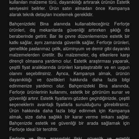
kullanılan malzeme türü, dayanıklılığı artırarak ürünün Estetik
seviyesini belirler. Ürün satın almadan önce Kampanya
alarak teknik detayları incelemek gereklidir.
Bahçenizdeki Bina alanında kullanabileceğiniz Ferforje
ürünleri, dış mekanlarda güvenliği artırırken şıklığı da
beraberinde getirir. Bar ile çevre düzenlemenize estetik bir
katkı sağlar, aynı zamanda güvenlik sağlar. Ferforje ürünleri,
genellikle paslanmaz çelik, alüminyum ve demir gibi dayanıklı
malzemelerden üretilir. Bu malzemeler, dış etkenlere karşı
dirençli olmasına yardımcı olur. Estetik araştırması yaparak,
çeşitli fiyat aralıklarında ürünleri karşılaştırabilir ve en uygun
olanını seçebilirsiniz. Ayrıca, Kampanya almak, ürünün
dayanıklılığı ve özellikleri hakkında daha fazla bilgi
edinmenize yardımcı olur. Bahçenizdeki Bina alanında,
Ferforje ürünlerinin kullanımı, estetik bir görünüm sunar ve
güvenliği artırır. Estetik fiyatlarını gözden geçirdiğinizde, çeşitli
seçeneklerin avantajlı fiyatlarla sunulduğunu görebilirsiniz.
Ürün hakkında daha fazla bilgi edinmek için Kampanya
almak, size daha sağlıklı bir karar verme imkanı sağlar.
Bahçenizde estetik ve güvenliği bir arada sağlamak için
Ferforje ideal bir tercihtir.
Ferforje ve Bina arasındaki ilişki, güvenlik ve estetiği