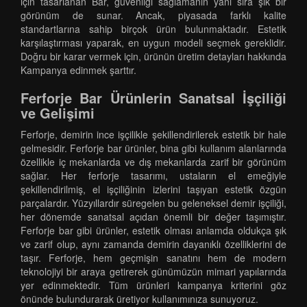
için tasarlanan Bar, güvenliği sağlamanın yanı sıra şık bir
görünüm de sunar. Ancak, piyasada farklı kalite
standartlarına sahip birçok ürün bulunmaktadır. Estetik
karşılaştırması yaparak, en uygun modeli seçmek gereklidir.
Doğru bir karar vermek için, ürünün üretim detayları hakkında
Kampanya edinmek şarttır.
Ferforje Bar Ürünlerin Sanatsal İşçiliği
ve Gelişimi
Ferforje, demirin ince işçilikle şekillendirilerek estetik bir hale
gelmesidir. Ferforje bar ürünler, bina gibi kullanım alanlarında
özellikle iç mekanlarda ve dış mekanlarda zarif bir görünüm
sağlar. Her ferforje tasarımı, ustaların el emeğiyle
şekillendirilmiş, el işçiliğinin izlerini taşıyan estetik özgün
parçalardır. Yüzyıllardır süregelen bu geleneksel demir işçiliği,
her dönemde sanatsal açıdan önemli bir değer taşımıştır.
Ferforje bar gibi ürünler, estetik olması anlamda oldukça şık
ve zarif olup, aynı zamanda demirin dayanıklı özelliklerini de
taşır. Ferforje, hem geçmişin sanatını hem de modern
teknolojiyi bir araya getirerek günümüzün mimari yapılarında
yer edinmektedir. Tüm ürünleri kampanya kriterini göz
önünde bulundurarak üretiyor kullanımınıza sunuyoruz.