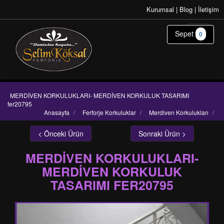
Kurumsal
|
Blog
|
İletişim
Sepet
0
MERDİVEN KORKULUKLARI- MERDİVEN KORKULUK TASARIMI
fer20795
Anasayfa
/
Ferforje Korkuluklar
/
Merdiven Korkulukları
/
< Önceki Ürün
Sonraki Ürün >
MERDİVEN KORKULUKLARI-
MERDİVEN KORKULUK
TASARIMI FER20795