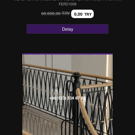
FER21006
60.000,00 TRY
0,00
TRY
Detay