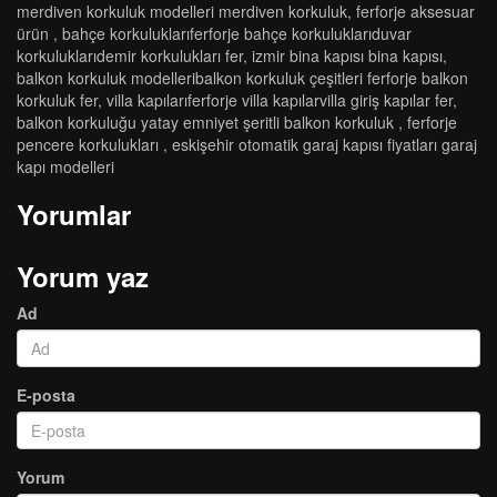
merdiven korkuluk modelleri merdiven korkuluk
,
ferforje aksesuar
ürün
,
bahçe korkuluklariferforje bahçe korkuluklariduvar
korkuluklaridemi̇r korkuluklari fer
,
i̇zmi̇r bi̇na kapisi bi̇na kapisi
,
balkon korkuluk modelleri̇balkon korkuluk çeşi̇tleri̇ ferforje balkon
korkuluk fer
,
vi̇lla kapilariferforje vi̇lla kapilarvi̇lla gi̇ri̇ş kapilar fer
,
balkon korkuluğu yatay emniyet şeritli balkon korkuluk
,
ferforje
pencere korkulukları
,
eskişehir otomatik garaj kapısı fiyatları garaj
kapı modelleri
Yorumlar
Yorum yaz
Ad
E-posta
Yorum