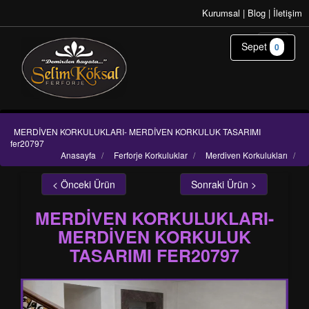
Kurumsal
|
Blog
|
İletişim
Sepet
0
MERDİVEN KORKULUKLARI- MERDİVEN KORKULUK TASARIMI
fer20797
Anasayfa
/
Ferforje Korkuluklar
/
Merdiven Korkulukları
/
< Önceki Ürün
Sonraki Ürün >
MERDİVEN KORKULUKLARI-
MERDİVEN KORKULUK
TASARIMI FER20797