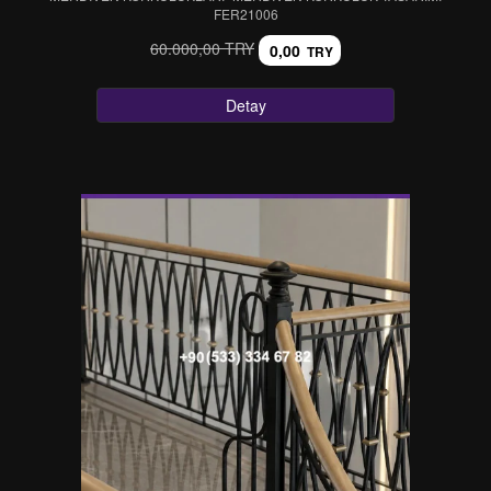
FER21006
60.000,00 TRY
0,00
TRY
Detay