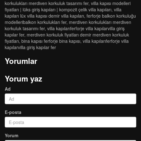
korkuluklari merdi̇ven korkuluk tasarimi fer
,
villa kapısı modelleri
fiyatları | lüks giriş kapıları | kompozit çelik villa kapıları
,
villa
kapıları lüx villa kapısı demir villa kapıları
,
ferforje balkon korkuluğu
modelleri̇balkon korkuluklari fer
,
merdi̇ven korkuluklari merdi̇ven
korkuluk tasarimi fer
,
vi̇lla kapilariferforje vi̇lla kapilarvi̇lla gi̇ri̇ş
kapilar fer
,
merdi̇ven korkuluk fi̇yatlari demi̇r merdi̇ven korkuluk
fi̇yatlari
,
bi̇na kapisi ferforje bi̇na kapisi
,
vi̇lla kapilariferforje vi̇lla
kapilarvi̇lla gi̇ri̇ş kapilar fer
Yorumlar
Yorum yaz
Ad
E-posta
Yorum