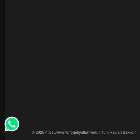
© 2026 https://www.ferforjefiyatlari.web.tr Tüm Hakları Saklıdır.