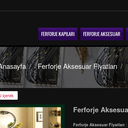
FERFORJE KAPILARI
FERFORJE AKSESUAR
Anasayfa
/
Ferforje Aksesuar Fiyatları
/
i içerek
Ferforje Aksesuar
Ferforje Aksesuar Fiyatları
: