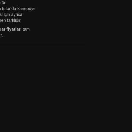
ürün
n tutunda kanepeye
i için ayrıca
n farklıdır.
ar fiyatları
tam
r.