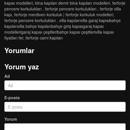
kapisi modelleri̇
,
bi̇na kapilari demi̇r bi̇na kapilari modelleri̇
,
ferforje
pencere korkulukları
,
ferforje pencere korkulukları
,
ferforje villa
kapı
,
ferforje merdiven korkuluk | ferforje korkuluk modelleri
,
ferforje pencere korkulukları
,
vi̇lla kapilarivi̇lla garaj kapisibahçe
kapilarivi̇lla bahçe kapilaribahçe gi̇ri̇ş kapisigaraj kapisi
modelleri̇garaj kapisi çeşi̇tleri̇bahçe kapisi çeşi̇tleri̇vi̇lla kapisi
fi̇yatlari fer
,
ferforje cami kapıları
Yorumlar
Yorum yaz
Ad
E-posta
Yorum