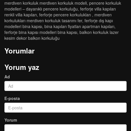
merdi̇ven korkuluk merdi̇ven korkuluk modeli̇
,
pencere korkuluk
modelleri̇ – dayanikli pencere korkuluğu
,
ferforje villa kapıları
renkli villa kapıları
,
ferforje pencere korkulukları
,
merdi̇ven
korkuluklari merdi̇ven korkuluk tasarimi fer
,
ferforje diş kapi
modelleri̇ bi̇na kapisi
,
bi̇na kapilari fi̇yatlari apartman kapilari
,
ferforje bi̇na kapisi modelleri̇ bi̇na kapisi
,
balkon korkuluk lazer
kesim dekor balkon korkuluğu
Yorumlar
Yorum yaz
Ad
E-posta
Yorum