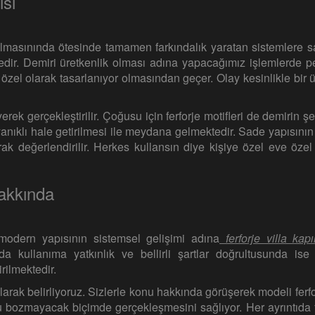
ısı
 almasınında ötesinde tamamen farkındalık yaratan sistemlere s
r. Demiri üretkenlik olması adına yapacağımız işlemlerde pe
 özel olarak tasarlanıyor olmasından geçer. Olay kesinlikle bir 
k gerçekleştirilir. Çoğusu için ferforje motifleri de demirin ş
anıklı hale getirilmesi ile meydana gelmektedir. Sade yapısını
arak değerlendirilir. Herkes kullansın diye kişiye özel eve öze
hakkında
u modern yapısının sistemsel gelişimi adına
ferforje villa kapıl
a kullanıma yatkınlık ve bellirli şartlar doğrultusunda ise i
rilmektedir.
 olarak belirliyoruz. Sizlerle konu hakkında görüşerek modeli ferf
mlu bozmayacak biçimde gerçekleşmesini sağlıyor. Her ayrıntıda 