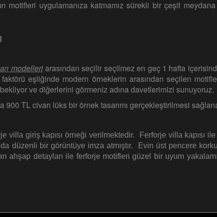
n motifleri uygulamanıza katmamız sürekli bir çeşit meydana
ı
ları
modelleri
arasından seçilir seçilmez en geç 1 hafta içerisind
n faktörü eşliğinde modern örneklerin arasından seçilen motifle
eri bekliyor ve diğerlerini görmeniz adına davetlerimizi sunuyoruz.
 900 TL civarı lüks bir örnek tasarımı gerçekleştirilmesi sağlana
e villa giriş kapısı örneği verilmektedir. Ferforje villa kapısı ile 
Bu da düzenli bir görüntüye imza atmıştır. Evin üst pencere kork
lan ahşap detayları ile ferforje motifleri güzel bir uyum yakalamı