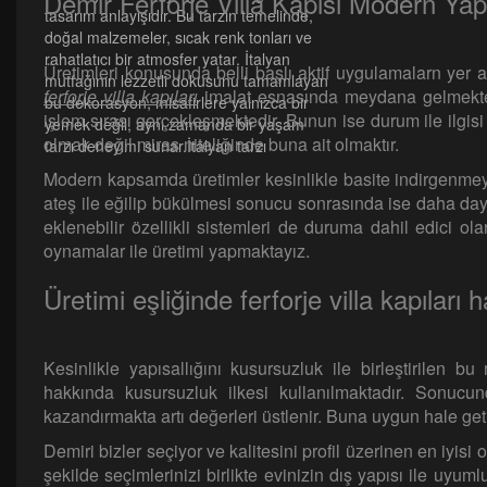
Demir Ferforje Villa Kapısı Modern Yap
tasarım anlayışıdır. Bu tarzın temelinde,
doğal malzemeler, sıcak renk tonları ve
rahatlatıcı bir atmosfer yatar. İtalyan
Üretimleri konusunda belli başlı aktif uygulamalarn yer
mutfağının lezzetli dokusunu tamamlayan
ferforje villa kapıları
imalat esnasında meydana gelmektedi
bu dekorasyon, misafirlere yalnızca bir
işlem sırası gerçekleşmektedir. Bunun ise durum ile ilgisi
yemek değil, aynı zamanda bir yaşam
olmak değil miras niteliğinde buna ait olmaktır.
tarzı deneyimi sunar.İtalyan tarzı
Modern kapsamda üretimler kesinlikle basite indirgenmeyere
ateş ile eğilip bükülmesi sonucu sonrasında ise daha day
eklenebilir özellikli sistemleri de duruma dahil edici ol
oynamalar ile üretimi yapmaktayız.
Üretimi eşliğinde ferforje villa kapıları 
Kesinlikle yapısallığını kusursuzluk ile birleştirilen b
hakkında kusursuzluk ilkesi kullanılmaktadır. Sonucund
kazandırmakta artı değerleri üstlenir. Buna uygun hale geti
Demiri bizler seçiyor ve kalitesini profil üzerinen en iyisi
şekilde seçimlerinizi birlikte evinizin dış yapısı ile uyu