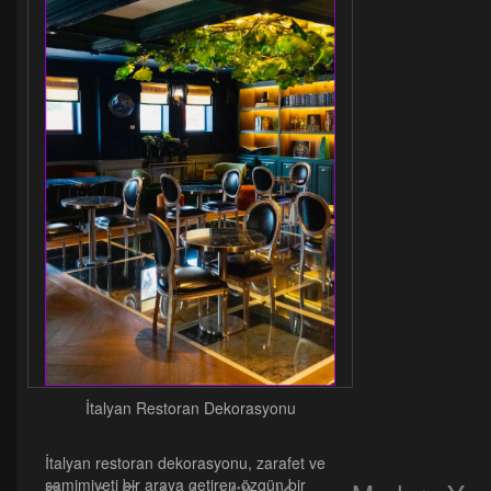
İtalyan Restoran Dekorasyonu
İtalyan restoran dekorasyonu, zarafet ve
samimiyeti bir araya getiren özgün bir