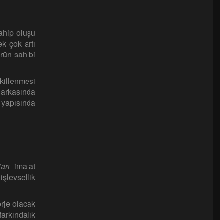
ahip oluşu
k çok artı
ürün sahibi
ekillenmesi
n arkasında
l yapısında
arı
imalat
şlevsellik
orje olacak
farkındalık