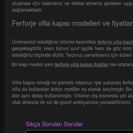
oluşması için bakmanız ve dikkat etmeniz gereken uygu
sağlamaktadır.
Ferforje villa kapısı modelleri ve fiyatlar
Üretmemizi istediğiniz ürünler kesinlikle
ferforje villa kapı
gerçekleştirilir. Hem birinci sınıf işçilik hem de göz ürü
istediğiniz biçimde dizilir. Tarzınızı yansıtmanız için sizl
Bir kapı modeli yani
ferforje villa kapısı fiyatları
ise ortalama
Villa kapısı örneği mi görmek istiyoruz işte yukarıda ferforj
villa da kullanılan bütün motifler eş olarak seçilmiştir. 
bile aynı detay kullanılmıştır. Villanın dış kısmında yer a
ufak detaylar ile siz de güzel ambiyanslar yaratabilirsiniz.
Sıkça Sorulan Sorular